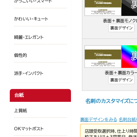
かっこいい・スマート
かわいい・キュート
表面＋裏面モノク
裏面デザイン
綺麗・エレガント
個性的
表面＋裏面カラ
派手・インパクト
裏面デザイン
台紙
名刺のカスタマイズに
上質紙
裏面デザインをみる
名刺台紙
OKマットポスト
店頭受取選択時、仕上り時
校正ありは+3営業日、発送