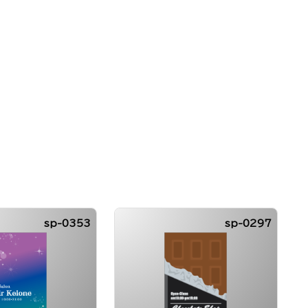
sp-0353
sp-0297