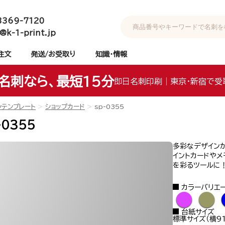
3369-7120
@k-1-print.jp
注文
発送/お受取り
知識・情報
名刺なら、最短15分
即日名刺印刷｜東京・新宿で受
ンテンプレート
ショップカード
sp-0355
-0355
多彩なデザインが
イントカードやメ
を彩るツールに
カラーバリエ
●
●
台紙サイズ
標準サイズ（横91