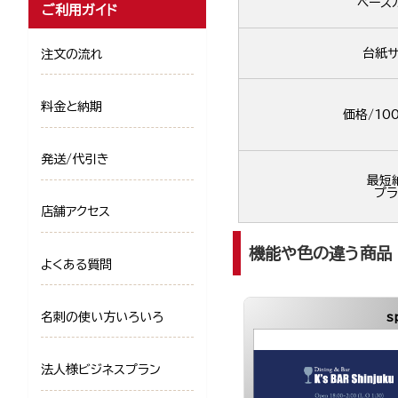
ベース
ご利用ガイド
台紙サ
注文の流れ
料金と納期
価格/10
発送/代引き
最短
プラ
店舗アクセス
機能や色の違う商品
よくある質問
名刺の使い方いろいろ
s
法人様ビジネスプラン