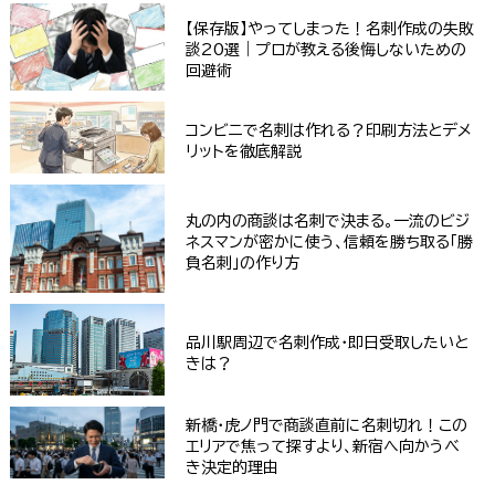
【保存版】やってしまった！名刺作成の失敗
談20選｜プロが教える後悔しないための
回避術
コンビニで名刺は作れる？印刷方法とデメ
リットを徹底解説
丸の内の商談は名刺で決まる。一流のビジ
ネスマンが密かに使う、信頼を勝ち取る「勝
負名刺」の作り方
品川駅周辺で名刺作成・即日受取したいと
きは？
新橋・虎ノ門で商談直前に名刺切れ！この
エリアで焦って探すより、新宿へ向かうべ
き決定的理由