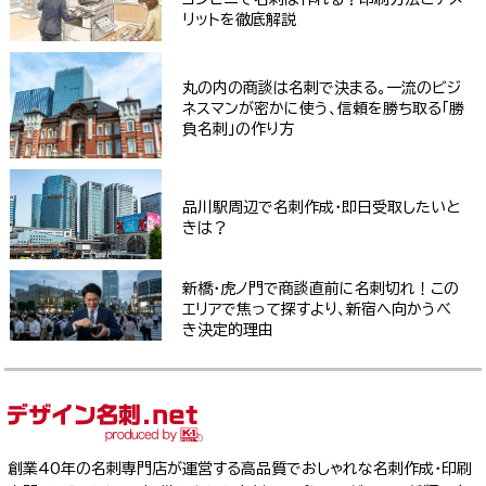
リットを徹底解説
丸の内の商談は名刺で決まる。一流のビジ
ネスマンが密かに使う、信頼を勝ち取る「勝
負名刺」の作り方
品川駅周辺で名刺作成・即日受取したいと
きは？
新橋・虎ノ門で商談直前に名刺切れ！この
エリアで焦って探すより、新宿へ向かうべ
き決定的理由
創業40年の名刺専門店が運営する高品質でおしゃれな名刺作成・印刷