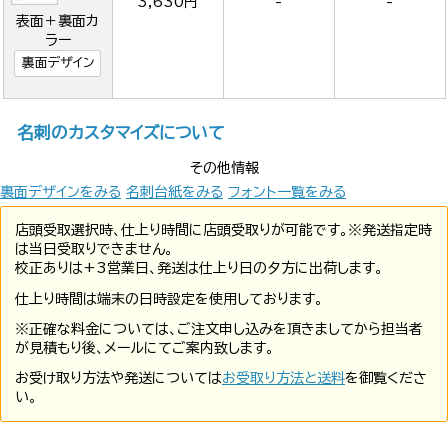
3,630円
-
-
表面＋裏面カ
ラー
裏面デザイン
名刺のカスタマイズについて
その他情報
裏面デザインをみる
名刺台紙をみる
フォント一覧をみる
店頭受取選択時、仕上り時間に店頭受取りが可能です。※発送指定時
は当日受取りできません。
校正ありは+3営業日、発送は仕上り日の夕方に出荷します。
仕上り時間は端末の日時設定を使用しております。
※正確な料金については、ご注文申し込みを頂きましてから担当者
が見積もり後、メールにてご案内致します。
お受け取り方法や発送については
お受取り方法と送料
を御覧くださ
い。