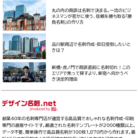
丸の内の商談は名刺で決まる。一流のビジ
ネスマンが密かに使う、信頼を勝ち取る「勝
負名刺」の作り方
品川駅周辺で名刺作成・即日受取したいと
きは？
新橋・虎ノ門で商談直前に名刺切れ！この
エリアで焦って探すより、新宿へ向かうべ
き決定的理由
創業40年の名刺専門店が運営する高品質でおしゃれな名刺作成・印刷
専門の通販サイトです。厳選された名刺テンプレートが2000種類以上。
データ不要、簡単操作で高品質名刺が100枚1,870円から作れます。最