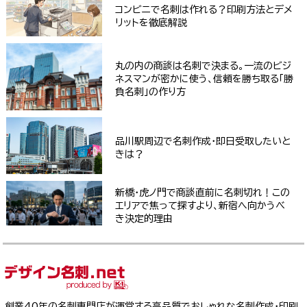
コンビニで名刺は作れる？印刷方法とデメ
リットを徹底解説
丸の内の商談は名刺で決まる。一流のビジ
ネスマンが密かに使う、信頼を勝ち取る「勝
負名刺」の作り方
品川駅周辺で名刺作成・即日受取したいと
きは？
新橋・虎ノ門で商談直前に名刺切れ！この
エリアで焦って探すより、新宿へ向かうべ
き決定的理由
創業40年の名刺専門店が運営する高品質でおしゃれな名刺作成・印刷