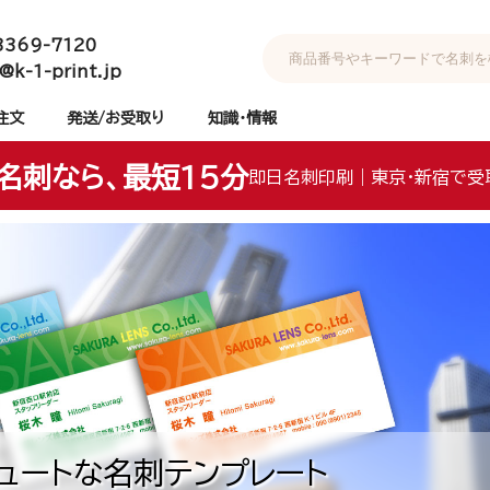
3369-7120
@k-1-print.jp
注文
発送/お受取り
知識・情報
名刺なら、最短15分
即日名刺印刷｜東京・新宿で受
ュートな名刺テンプレート