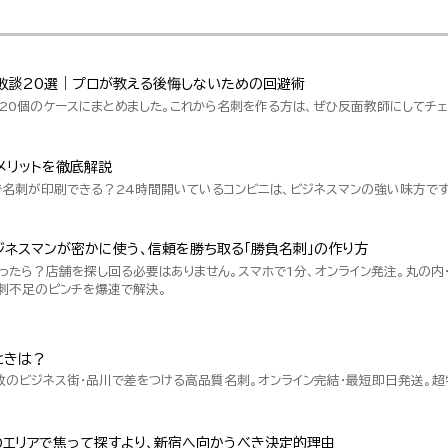
敗談20選｜プロが教える後悔しないための回避術
20個のケースにまとめました。これから名刺を作る方は、ぜひ反面教師にしてチェ
メリットを徹底解説
で名刺が印刷できる？24時間開いているコンビニは、ビジネスマンの強い味方です
ネスマンが密かに使う、信頼を勝ち取る「勝負名刺」の作り方
ったら？店舗を探し回る必要はありません。スマホで1分、オンライン発注。丸の内
刺不足のピンチを爆速で解決。
ときは？
数のビジネス街・品川で差をつける高品質名刺。オンライン完結・最短即日発送。
のエリアで焦って探すより、新宿へ向かうべき決定的理由