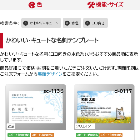
色
機能・サイズ
検索条件:
かわいい・キュート
水色
ヨコ向き
かわいい・キュートな名刺テンプレート
かわいい・キュートな名刺(ヨコ向きの水色系)からおすすめ商品順に表示
しています。
商品詳細にて価格・納期をご覧いただきご注文いただけます。両面印刷は
ご注文フォームから
裏面デザイン
をご指定ください。
sc-1136
d-0117
就活
クリエイター
スピード1時間対応
スピード3時間対応
スピード1時間対応
スピード3時間対応