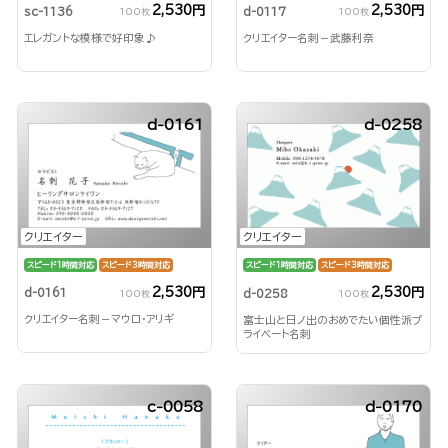
2,530円
2,530円
sc-1136
d-0117
100枚
100枚
エレガントな模様で好印象♪
クリエイター名刺－武藤利奈
d-0161
d-0258
クリエイター
クリエイター
スピード1時間対応
スピード3時間対応
スピード1時間対応
スピード3時間対応
2,530円
2,530円
d-0161
d-0258
100枚
100枚
クリエイター名刺－マウロ・アリギ
富士山と日ノ出のおめでたい個性派プ
ライベート名刺
c-0058
d-0170