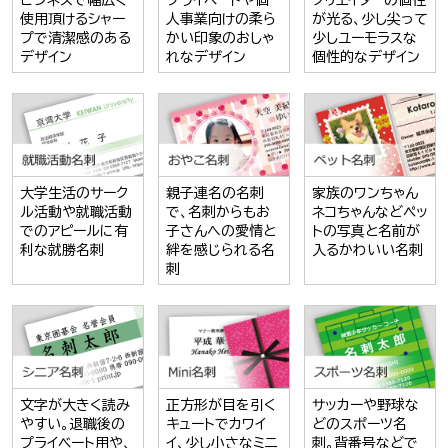
ビジネスで幅広く
プライベートや個
クリエイターの個性
使用頂けるシャー
人事業向けの柔ら
が光る、少し尖って
プで清潔感のある
かい印象のおしゃ
少しユーモラスな
デザイン
れなデザイン
個性的なデザイン
大学生活のサーク
親子連名の名刺
家族のワンちゃん
ル活動や就職活動
で、名刺からもお
ネコちゃんなどペッ
でのアピールに有
子さんへの愛情と
トの写真と名前が
利な就勝名刺
絆を感じられる名
入るかわいい名刺
刺
文字が大きく読み
正方形が目を引く
サッカーや野球な
やすい。退職後の
キュートでカワイ
どのスポーツ名
プライベート用や、
イ、少し小さなミニ
刺。背番号などで