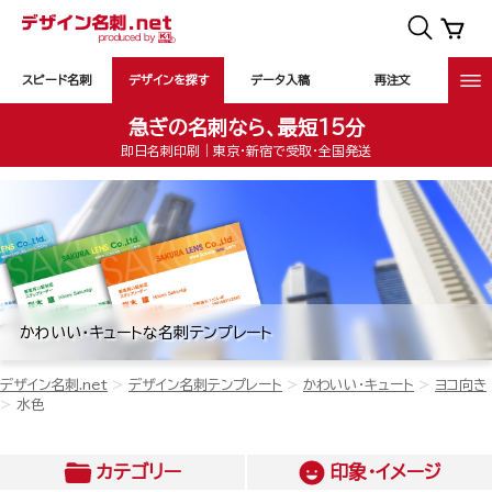
スピード名刺
デザインを探す
データ入稿
再注文
急ぎの名刺なら、最短15分
即日名刺印刷｜東京・新宿で受取・全国発送
かわいい・キュートな名刺テンプレート
デザイン名刺.net
デザイン名刺テンプレート
かわいい・キュート
ヨコ向き
水色
カテゴリー
印象・イメージ