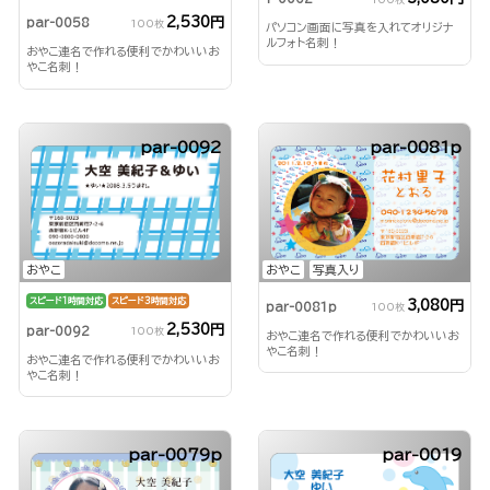
2,530円
par-0058
100枚
パソコン画面に写真を入れてオリジナ
ルフォト名刺！
おやこ連名で作れる便利でかわいいお
やこ名刺！
par-0092
par-0081p
おやこ
おやこ
写真入り
スピード1時間対応
スピード3時間対応
3,080円
par-0081p
100枚
2,530円
par-0092
100枚
おやこ連名で作れる便利でかわいいお
やこ名刺！
おやこ連名で作れる便利でかわいいお
やこ名刺！
par-0079p
par-0019