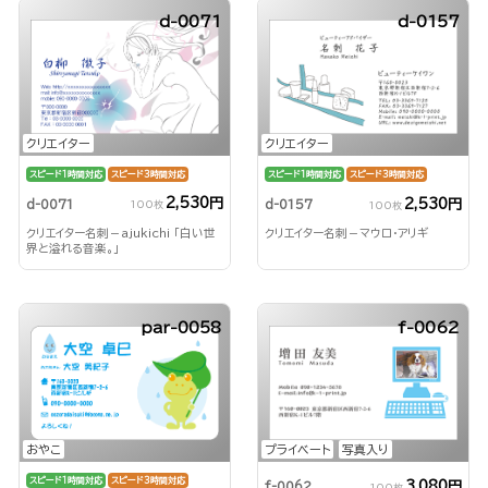
d-0071
d-0157
クリエイター
クリエイター
スピード1時間対応
スピード3時間対応
スピード1時間対応
スピード3時間対応
2,530円
2,530円
d-0071
d-0157
100枚
100枚
クリエイター名刺－ajukichi 「白い世
クリエイター名刺－マウロ・アリギ
界と溢れる音楽。」
par-0058
f-0062
プライベート
写真入り
おやこ
スピード1時間対応
スピード3時間対応
3,080円
f-0062
100枚