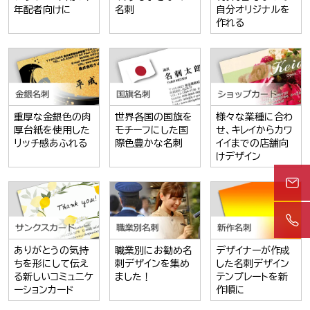
年配者向けに
名刺
自分オリジナルを
作れる
重厚な金銀色の肉
世界各国の国旗を
様々な業種に合わ
厚台紙を使用した
モチーフにした国
せ、キレイからカワ
リッチ感あふれる
際色豊かな名刺
イイまでの店舗向
けデザイン
ありがとうの気持
職業別にお勧め名
デザイナーが作成
ちを形にして伝え
刺デザインを集め
した名刺デザイン
る新しいコミュニケ
ました！
テンプレートを新
ーションカード
作順に