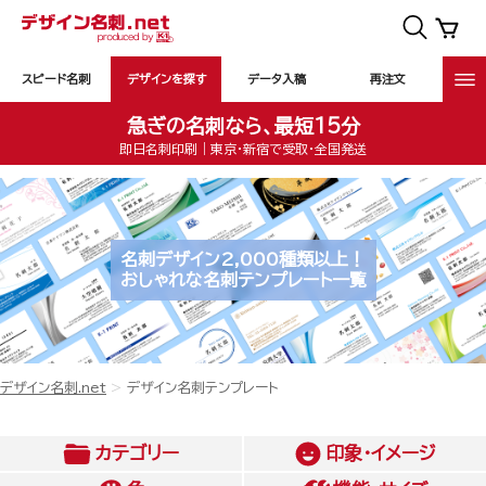
スピード名刺
デザインを探す
データ入稿
再注文
急ぎの名刺なら、最短15分
即日名刺印刷｜東京・新宿で受取・全国発送
名刺デザイン2,000種類以上！
おしゃれな名刺テンプレート一覧
デザイン名刺.net
デザイン名刺テンプレート
カテゴリー
印象・イメージ