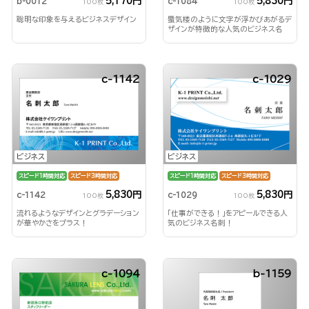
5,170円
5,830円
b-0012
c-1084
100枚
100枚
聡明な印象を与えるビジネスデザイン
蜃気楼のように文字が浮かびあがるデ
ザインが特徴的な人気のビジネス名
刺！
c-1142
c-1029
ビジネス
ビジネス
スピード1時間対応
スピード3時間対応
スピード1時間対応
スピード3時間対応
5,830円
5,830円
c-1142
c-1029
100枚
100枚
流れるようなデザインとグラデーション
「仕事ができる！」をアピールできる人
が華やかさをプラス！
気のビジネス名刺！
c-1094
b-1159