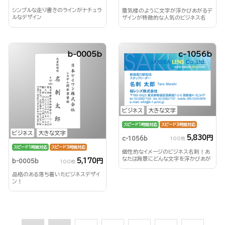
シンプルな走り書きのラインがナチュラ
蜃気楼のように文字が浮かびあがるデ
ルなデザイン
ザインが特徴的な人気のビジネス名
刺！
b-0005b
c-1056b
ビジネス
大きな文字
スピード1時間対応
スピード3時間対応
ビジネス
大きな文字
5,830円
c-1056b
100枚
スピード1時間対応
スピード3時間対応
個性的なイメージのビジネス名刺！あ
なたは背景にどんな文字を浮かびあが
5,170円
b-0005b
100枚
らせる？！
品格のある落ち着いたビジネスデザイ
ン！