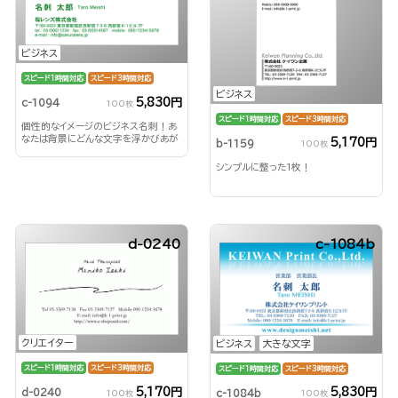
ビジネス
スピード1時間対応
スピード3時間対応
ビジネス
5,830円
c-1094
100枚
スピード1時間対応
スピード3時間対応
個性的なイメージのビジネス名刺！あ
なたは背景にどんな文字を浮かびあが
5,170円
b-1159
100枚
らせる？！
シンプルに整った1枚！
d-0240
c-1084b
クリエイター
ビジネス
大きな文字
スピード1時間対応
スピード3時間対応
スピード1時間対応
スピード3時間対応
5,170円
5,830円
d-0240
c-1084b
100枚
100枚