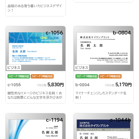
品格のある落ち着いたビジネスデザイ
ン！
c-1056
b-0804
ビジネス
ビジネス
スピード1時間対応
スピード3時間対応
スピード1時間対応
スピード3時間対応
5,830円
5,170円
c-1056
b-0804
100枚
100枚
個性的なイメージのビジネス名刺！あ
マイナーチェンジしたスタンダード名
なたは背景にどんな文字を浮かびあが
刺！
らせる？！
c-1194
c-1044b