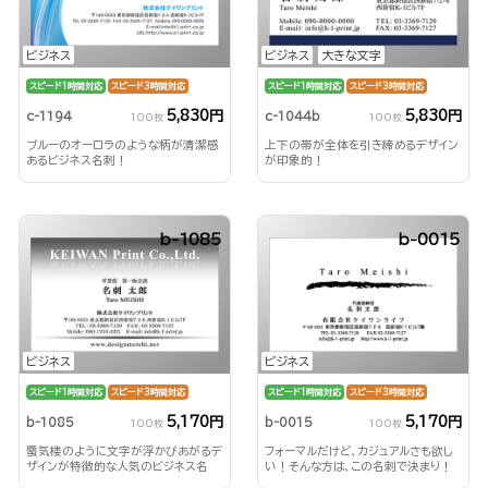
ビジネス
ビジネス
大きな文字
スピード1時間対応
スピード3時間対応
スピード1時間対応
スピード3時間対応
5,830円
5,830円
c-1194
c-1044b
100枚
100枚
ブルーのオーロラのような柄が清潔感
上下の帯が全体を引き締めるデザイン
あるビジネス名刺！
が印象的！
b-1085
b-0015
ビジネス
ビジネス
スピード1時間対応
スピード3時間対応
スピード1時間対応
スピード3時間対応
5,170円
5,170円
b-1085
b-0015
100枚
100枚
蜃気楼のように文字が浮かびあがるデ
フォーマルだけど、カジュアルさも欲し
ザインが特徴的な人気のビジネス名
い！そんな方は、この名刺で決まり！
刺！