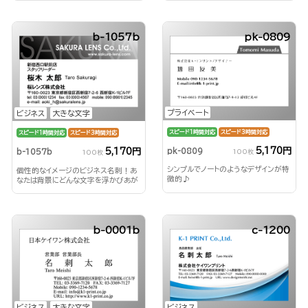
b-1057b
pk-0809
プライベート
ビジネス
大きな文字
スピード1時間対応
スピード3時間対応
スピード1時間対応
スピード3時間対応
5,170円
5,170円
pk-0809
b-1057b
100枚
100枚
シンプルでノートのようなデザインが特
個性的なイメージのビジネス名刺！あ
徴的♪
なたは背景にどんな文字を浮かびあが
らせる？！
b-0001b
c-1200
ビジネス
大きな文字
ビジネス