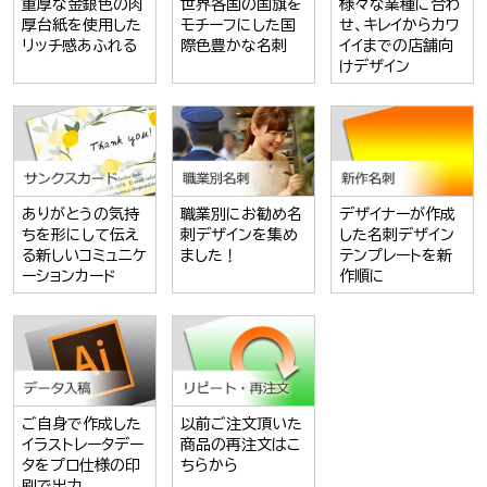
重厚な金銀色の肉
世界各国の国旗を
様々な業種に合わ
厚台紙を使用した
モチーフにした国
せ、キレイからカワ
リッチ感あふれる
際色豊かな名刺
イイまでの店舗向
けデザイン
ありがとうの気持
職業別にお勧め名
デザイナーが作成
ちを形にして伝え
刺デザインを集め
した名刺デザイン
る新しいコミュニケ
ました！
テンプレートを新
ーションカード
作順に
ご自身で作成した
以前ご注文頂いた
イラストレータデー
商品の再注文はこ
タをプロ仕様の印
ちらから
刷で出力