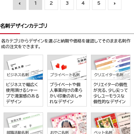
«
1
2
3
4
5
»
名刺デザインカテゴリ
各カテゴリからデザインを選ぶと納期や価格を確認してそのまま名刺作
成の注文をできます。
ビジネスで幅広く
プライベートや個
クリエイターの個性
使用頂けるシャー
人事業向けの柔ら
が光る、少し尖って
プで清潔感のある
かい印象のおしゃ
少しユーモラスな
デザイン
れなデザイン
個性的なデザイン