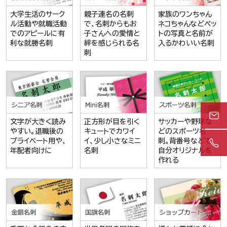
大学生活のサーク
親子連名の名刺
家族のワンちゃん
ル活動や就職活動
で、名刺からもお
ネコちゃんなどペッ
でのアピールに有
子さんへの愛情と
トの写真と名前が
利な就勝名刺
絆を感じられる名
入るかわいい名刺
刺
文字が大きく読み
正方形が目を引く
サッカーや野球な
やすい。退職後の
キュートでカワイ
どのスポーツ名
プライベート用や、
イ、少し小さなミニ
刺。背番号などで
年配者向けに
名刺
自分オリジナルを
作れる