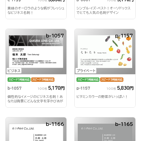
100枚
100枚
黄緑のオーロラのような柄がフレッシュ
シンプル・イズ・ベスト！オーソドックス
なビジネス名刺！
でとても人気の名刺デザイン
b-1057
p-1157
ビジネス
プライベート
スピード1時間対応
スピード3時間対応
スピード1時間対応
スピード3時間対応
5,170円
5,830円
b-1057
p-1157
100枚
100枚
個性的なイメージのビジネス名刺！あ
ビタミンカラーの野菜がいっぱい！
なたは背景にどんな文字を浮かびあが
らせる？！
b-1166
b-1165