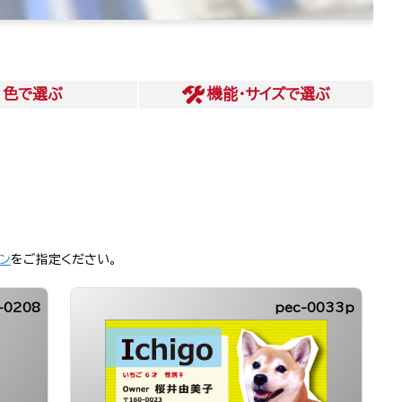
色
で選ぶ
機能・サイズ
で選ぶ
ン
をご指定ください。
-0208
pec-0033p