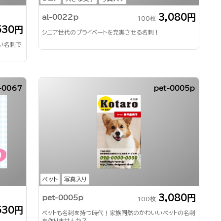
3,080円
al-0022p
100枚
530円
シニア世代のプライベートを充実させる名刺！
い名刺で
-0067
pet-0005p
ペット
写真入り
3,080円
pet-0005p
100枚
530円
ペットも名刺を持つ時代！家族同然のかわいいペットの名刺
を作りませんか？