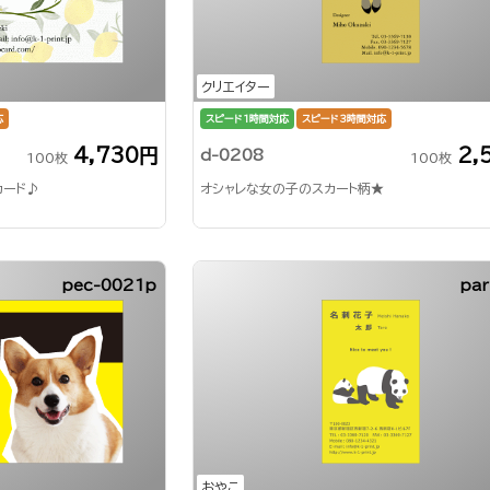
クリエイター
応
スピード1時間対応
スピード3時間対応
4,730円
2,
d-0208
100枚
100枚
カード♪
オシャレな女の子のスカート柄★
pec-0021p
par
おやこ