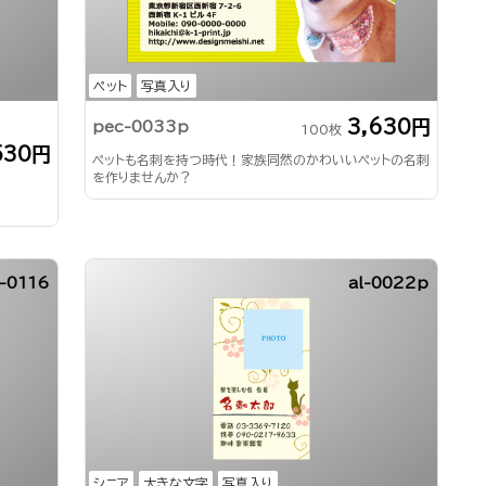
ペット
写真入り
3,630円
pec-0033p
100枚
530円
ペットも名刺を持つ時代！家族同然のかわいいペットの名刺
を作りませんか？
-0116
al-0022p
シニア
大きな文字
写真入り