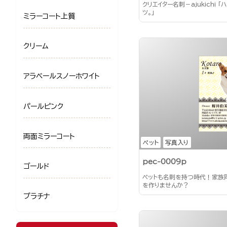
クリエイター名刺－ajukichi 
ツ。」
ミラーコート上質
クリーム
アラベールスノーホワイト
パールピンク
両面ミラーコート
ペット
写真入り
pec-0009p
ゴールド
ペットも名刺を持つ時代！家族
を作りませんか？
プラチナ