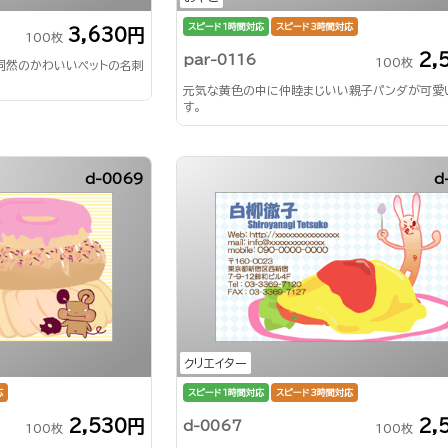
スピード1時間対応
スピード3時間対応
3,630円
100枚
2,
par-0116
100枚
同然のかわいいペットの名刺
元気な黄色の中に仲睦まじいい親子パンダが可愛
す。
d-0069
d
クリエイター
応
スピード1時間対応
スピード3時間対応
2,530円
2,
d-0067
100枚
100枚