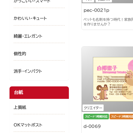
かっこいい・スマート
pec-0021p
かわいい・キュート
ペットも名刺を持つ時代！家族
を作りませんか？
綺麗・エレガント
個性的
派手・インパクト
台紙
上質紙
クリエイター
スピード1時間対応
スピード3時間対
OKマットポスト
d-0069