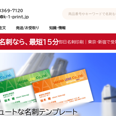
3369-7120
@k-1-print.jp
注文
発送/お受取り
知識・情報
名刺なら、最短15分
即日名刺印刷｜東京・新宿で受
ュートな名刺テンプレート