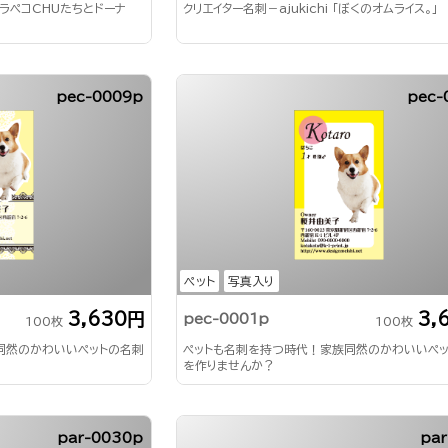
「ハラペコCHUたちとドーナ
クリエイター名刺－ajukichi 「ぼくのオムライス。」
pec-0009p
pec-
ペット
写真入り
3,630円
3,
pec-0001p
100枚
100枚
同然のかわいいペットの名刺
ペットも名刺を持つ時代！家族同然のかわいいペ
を作りませんか？
par-0030p
par