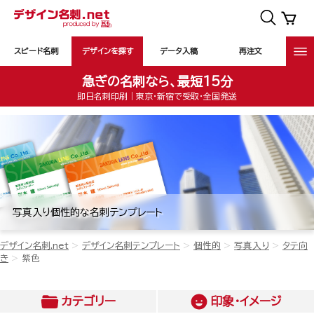
スピード名刺
デザインを探す
データ入稿
再注文
急ぎの名刺なら、最短15分
即日名刺印刷｜東京・新宿で受取・全国発送
写真入り個性的な名刺テンプレート
デザイン名刺.net
デザイン名刺テンプレート
個性的
写真入り
タテ向
き
紫色
カテゴリー
印象・イメージ