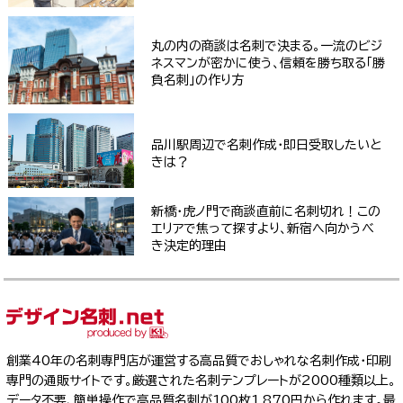
丸の内の商談は名刺で決まる。一流のビジ
ネスマンが密かに使う、信頼を勝ち取る「勝
負名刺」の作り方
品川駅周辺で名刺作成・即日受取したいと
きは？
新橋・虎ノ門で商談直前に名刺切れ！この
エリアで焦って探すより、新宿へ向かうべ
き決定的理由
創業40年の名刺専門店が運営する高品質でおしゃれな名刺作成・印刷
専門の通販サイトです。厳選された名刺テンプレートが2000種類以上。
データ不要、簡単操作で高品質名刺が100枚1,870円から作れます。最