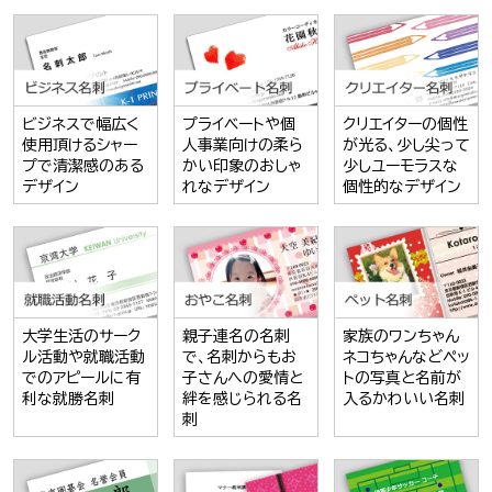
ビジネスで幅広く
プライベートや個
クリエイターの個性
使用頂けるシャー
人事業向けの柔ら
が光る、少し尖って
プで清潔感のある
かい印象のおしゃ
少しユーモラスな
デザイン
れなデザイン
個性的なデザイン
大学生活のサーク
親子連名の名刺
家族のワンちゃん
ル活動や就職活動
で、名刺からもお
ネコちゃんなどペッ
でのアピールに有
子さんへの愛情と
トの写真と名前が
利な就勝名刺
絆を感じられる名
入るかわいい名刺
刺