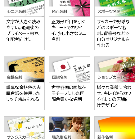
文字が大きく読み
正方形が目を引く
サッカーや野球な
やすい。退職後の
キュートでカワイ
どのスポーツ名
プライベート用や、
イ、少し小さなミニ
刺。背番号などで
年配者向けに
名刺
自分オリジナルを
作れる
重厚な金銀色の肉
世界各国の国旗を
様々な業種に合わ
厚台紙を使用した
モチーフにした国
せ、キレイからカワ
リッチ感あふれる
際色豊かな名刺
イイまでの店舗向
けデザイン