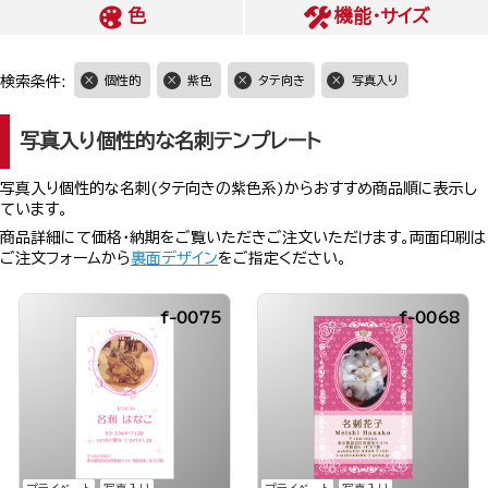
色
機能・サイズ
検索条件:
個性的
紫色
タテ向き
写真入り
写真入り個性的な名刺テンプレート
写真入り個性的な名刺(タテ向きの紫色系)からおすすめ商品順に表示し
ています。
商品詳細にて価格・納期をご覧いただきご注文いただけます。両面印刷は
ご注文フォームから
裏面デザイン
をご指定ください。
f-0075
f-0068