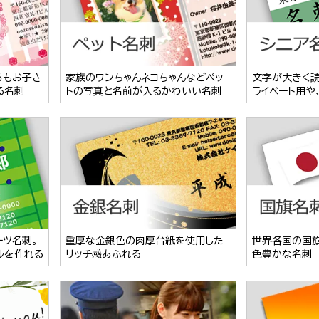
らもお子さ
家族のワンちゃんネコちゃんなどペッ
文字が大きく
る名刺
トの写真と名前が入るかわいい名刺
ライベート用や
ーツ名刺。
重厚な金銀色の肉厚台紙を使用した
世界各国の国
ルを作れる
リッチ感あふれる
色豊かな名刺