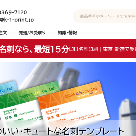
3369-7120
@k-1-print.jp
注文
発送/お受取り
知識・情報
名刺なら、最短15分
即日名刺印刷｜東京・新宿で受
いい・キュートな名刺テンプレート