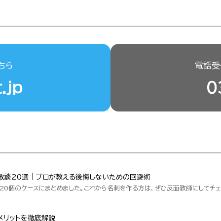
ちら
電話受付
.jp
0
敗談20選｜プロが教える後悔しないための回避術
20個のケースにまとめました。これから名刺を作る方は、ぜひ反面教師にしてチェ
メリットを徹底解説