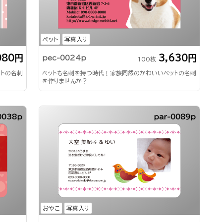
ペット
写真入り
080円
3,630円
pec-0024p
100枚
ットの名刺
ペットも名刺を持つ時代！家族同然のかわいいペットの名刺
を作りませんか？
0038p
par-0089p
おやこ
写真入り