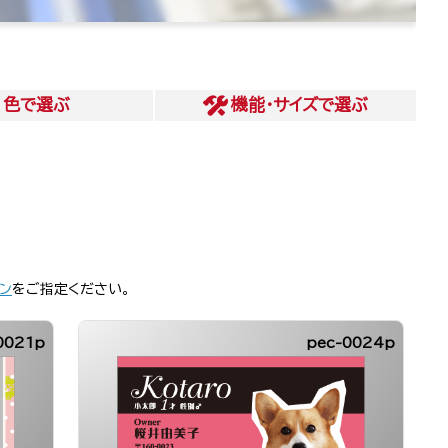
色
で選ぶ
機能・サイズ
で選ぶ
ン
をご指定ください。
0021p
pec-0024p