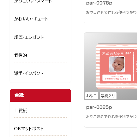
かっこいい・スマート
par-0078p
おやこ連名で作れる便利でかわ
かわいい・キュート
綺麗・エレガント
個性的
派手・インパクト
台紙
おやこ
写真入り
par-0085p
上質紙
おやこ連名で作れる便利でかわ
OKマットポスト