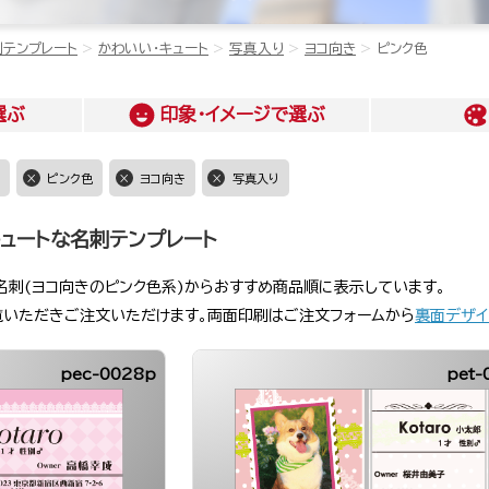
刺テンプレート
かわいい・キュート
写真入り
ヨコ向き
ピンク色
選ぶ
印象・イメージ
で選ぶ
ピンク色
ヨコ向き
写真入り
ュートな名刺テンプレート
名刺(ヨコ向きのピンク色系)からおすすめ商品順に表示しています。
覧いただきご注文いただけます。両面印刷はご注文フォームから
裏面デザイ
pec-0028p
pet-