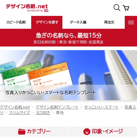
スピード名刺
デザインを探す
データ入稿
再注文
急ぎの名刺なら、最短15分
即日名刺印刷｜東京・新宿で受取・全国発送
写真入りかっこいい・スマートな名刺テンプレート
デザイン名刺.net
デザイン名刺テンプレート
かっこいい・スマート
写真入
り
スリムサイズ
ヨコ向き
青色
カテゴリー
印象・イメージ