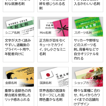
利な就勝名刺
絆を感じられる名
入るかわいい名刺
刺
文字が大きく読み
正方形が目を引く
サッカーや野球な
やすい。退職後の
キュートでカワイ
どのスポーツ名
プライベート用や、
イ、少し小さなミニ
刺。背番号などで
年配者向けに
名刺
自分オリジナルを
作れる
重厚な金銀色の肉
世界各国の国旗を
様々な業種に合わ
厚台紙を使用した
モチーフにした国
せ、キレイからカワ
リッチ感あふれる
際色豊かな名刺
イイまでの店舗向
けデザイン