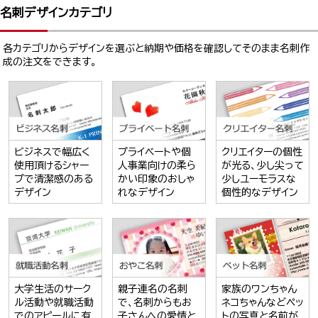
名刺デザインカテゴリ
各カテゴリからデザインを選ぶと納期や価格を確認してそのまま名刺作
成の注文をできます。
ビジネスで幅広く
プライベートや個
クリエイターの個性
使用頂けるシャー
人事業向けの柔ら
が光る、少し尖って
プで清潔感のある
かい印象のおしゃ
少しユーモラスな
デザイン
れなデザイン
個性的なデザイン
大学生活のサーク
親子連名の名刺
家族のワンちゃん
ル活動や就職活動
で、名刺からもお
ネコちゃんなどペッ
でのアピールに有
子さんへの愛情と
トの写真と名前が