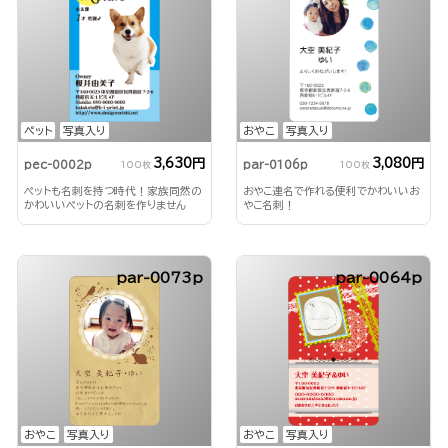
ペット
写真入り
おやこ
写真入り
3,630円
3,080円
pec-0002p
par-0106p
100枚
100枚
ペットも名刺を持つ時代！家族同然の
おやこ連名で作れる便利でかわいいお
かわいいペットの名刺を作りません
やこ名刺！
か？
par-0073p
par-0064p
おやこ
写真入り
おやこ
写真入り