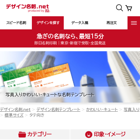
スピード名刺
デザインを探す
データ入稿
再注文
急ぎの名刺なら、最短15分
即日名刺印刷｜東京・新宿で受取・全国発送
写真入りかわいい・キュートな名刺テンプレート
デザイン名刺.net
デザイン名刺テンプレート
かわいい・キュート
写真入り
標準サイズ
タテ向き
カテゴリー
印象・イメージ