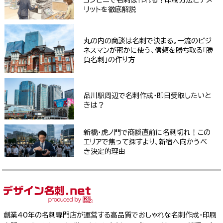
リットを徹底解説
丸の内の商談は名刺で決まる。一流のビジ
ネスマンが密かに使う、信頼を勝ち取る「勝
負名刺」の作り方
品川駅周辺で名刺作成・即日受取したいと
きは？
新橋・虎ノ門で商談直前に名刺切れ！この
エリアで焦って探すより、新宿へ向かうべ
き決定的理由
創業40年の名刺専門店が運営する高品質でおしゃれな名刺作成・印刷