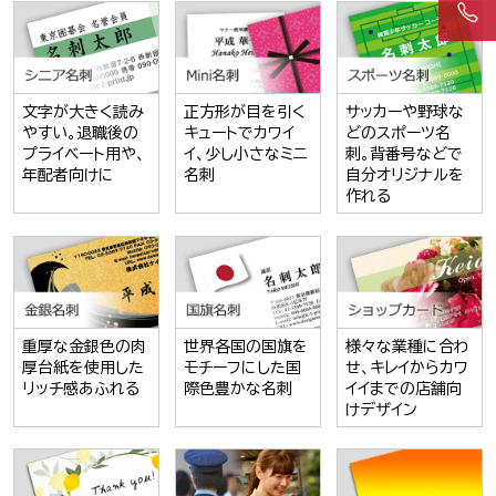
文字が大きく読み
正方形が目を引く
サッカーや野球な
やすい。退職後の
キュートでカワイ
どのスポーツ名
プライベート用や、
イ、少し小さなミニ
刺。背番号などで
年配者向けに
名刺
自分オリジナルを
作れる
重厚な金銀色の肉
世界各国の国旗を
様々な業種に合わ
厚台紙を使用した
モチーフにした国
せ、キレイからカワ
リッチ感あふれる
際色豊かな名刺
イイまでの店舗向
けデザイン