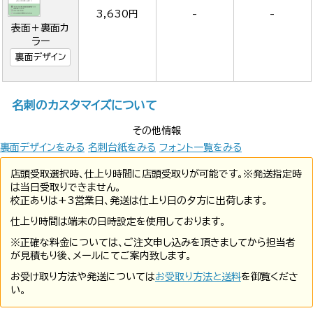
3,630円
-
-
表面＋裏面カ
ラー
裏面デザイン
名刺のカスタマイズについて
その他情報
裏面デザインをみる
名刺台紙をみる
フォント一覧をみる
店頭受取選択時、仕上り時間に店頭受取りが可能です。※発送指定時
は当日受取りできません。
校正ありは+3営業日、発送は仕上り日の夕方に出荷します。
仕上り時間は端末の日時設定を使用しております。
※正確な料金については、ご注文申し込みを頂きましてから担当者
が見積もり後、メールにてご案内致します。
お受け取り方法や発送については
お受取り方法と送料
を御覧くださ
い。