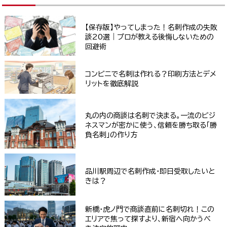
【保存版】やってしまった！名刺作成の失敗
談20選｜プロが教える後悔しないための
回避術
コンビニで名刺は作れる？印刷方法とデメ
リットを徹底解説
丸の内の商談は名刺で決まる。一流のビジ
ネスマンが密かに使う、信頼を勝ち取る「勝
負名刺」の作り方
品川駅周辺で名刺作成・即日受取したいと
きは？
新橋・虎ノ門で商談直前に名刺切れ！この
エリアで焦って探すより、新宿へ向かうべ