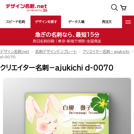
スピード名刺
デザインを探す
データ入稿
再注文
急ぎの名刺なら、最短15分
即日名刺印刷｜東京・新宿で受取・全国発送
デザイン名刺.net
名刺デザインテンプレート
クリエイター名刺－ajukichi
d-0070
クリエイター名刺－ajukichi d-0070