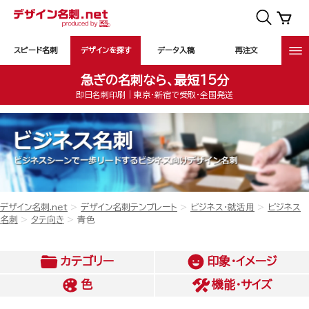
スピード名刺
デザインを探す
データ入稿
再注文
急ぎの名刺なら、最短15分
即日名刺印刷｜東京・新宿で受取・全国発送
デザイン名刺.net
デザイン名刺テンプレート
ビジネス・就活用
ビジネス
名刺
タテ向き
青色
カテゴリー
印象・イメージ
色
機能・サイズ