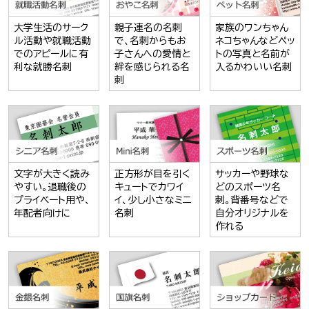
大学生活のサーク
親子連名の名刺
家族のワンちゃん
ル活動や就職活動
で、名刺からもお
ネコちゃんなどペッ
でのアピールに有
子さんへの愛情と
トの写真と名前が
利な就勝名刺
絆を感じられる名
入るかわいい名刺
刺
文字が大きく読み
正方形が目を引く
サッカーや野球な
やすい。退職後の
キュートでカワイ
どのスポーツ名
プライベート用や、
イ、少し小さなミニ
刺。背番号などで
年配者向けに
名刺
自分オリジナルを
作れる