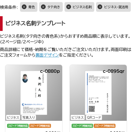
検索条件:
青色
タテ向き
ビジネス名刺
ビジネス・就活用
ビジネス名刺テンプレート
ビジネス名刺(タテ向きの青色系)からおすすめ商品順に表示しています。
(2ページ目/2ページ中)
商品詳細にて価格・納期をご覧いただきご注文いただけます。両面印刷は
ご注文フォームから
裏面デザイン
をご指定ください。
c-0880p
c-0895qr
ビジネス
写真入り
ビジネス
QRコード
スピード1時間対応
スピード3時間対応
スピード1時間対応
スピード3時間対応