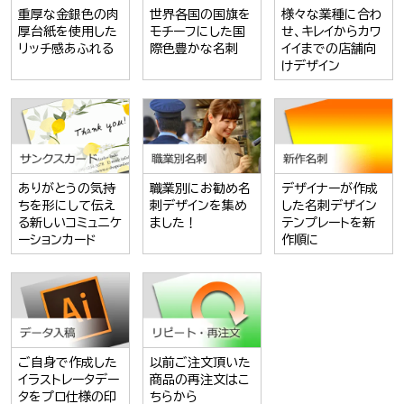
重厚な金銀色の肉
世界各国の国旗を
様々な業種に合わ
厚台紙を使用した
モチーフにした国
せ、キレイからカワ
リッチ感あふれる
際色豊かな名刺
イイまでの店舗向
けデザイン
ありがとうの気持
職業別にお勧め名
デザイナーが作成
ちを形にして伝え
刺デザインを集め
した名刺デザイン
る新しいコミュニケ
ました！
テンプレートを新
ーションカード
作順に
ご自身で作成した
以前ご注文頂いた
イラストレータデー
商品の再注文はこ
タをプロ仕様の印
ちらから