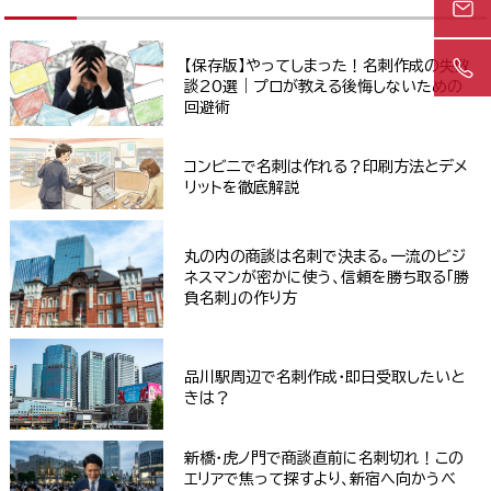
【保存版】やってしまった！名刺作成の失敗
談20選｜プロが教える後悔しないための
回避術
コンビニで名刺は作れる？印刷方法とデメ
リットを徹底解説
丸の内の商談は名刺で決まる。一流のビジ
ネスマンが密かに使う、信頼を勝ち取る「勝
負名刺」の作り方
品川駅周辺で名刺作成・即日受取したいと
きは？
新橋・虎ノ門で商談直前に名刺切れ！この
エリアで焦って探すより、新宿へ向かうべ