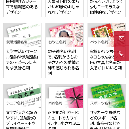
使用頂けるシャー
人事業向けの柔ら
が光る、少し尖って
プで清潔感のある
かい印象のおしゃ
少しユーモラスな
デザイン
れなデザイン
個性的なデザイン
大学生活のサーク
親子連名の名刺
家族のワンちゃん
ル活動や就職活動
で、名刺からもお
ネコちゃんなどペッ
でのアピールに有
子さんへの愛情と
トの写真と名前が
利な就勝名刺
絆を感じられる名
入るかわいい名刺
刺
文字が大きく読み
正方形が目を引く
サッカーや野球な
やすい。退職後の
キュートでカワイ
どのスポーツ名
プライベート用や、
イ、少し小さなミニ
刺。背番号などで