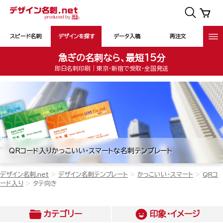
スピード名刺
デザインを探す
データ入稿
再注文
急ぎの名刺なら、最短15分
即日名刺印刷｜東京・新宿で受取・全国発送
QRコード入りかっこいい・スマートな名刺テンプレート
デザイン名刺.net
デザイン名刺テンプレート
かっこいい・スマート
QRコ
ード入り
タテ向き
カテゴリー
印象・イメージ