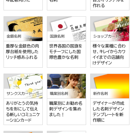
年配者向けに
名刺
自分オリジナルを
作れる
重厚な金銀色の肉
世界各国の国旗を
様々な業種に合わ
厚台紙を使用した
モチーフにした国
せ、キレイからカワ
リッチ感あふれる
際色豊かな名刺
イイまでの店舗向
けデザイン
ありがとうの気持
職業別にお勧め名
デザイナーが作成
ちを形にして伝え
刺デザインを集め
した名刺デザイン
る新しいコミュニケ
ました！
テンプレートを新
ーションカード
作順に