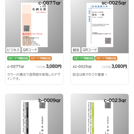
c-0877qr
sc-0025qr
ビジネス
QRコード
就活
QRコード
スピード1時間対応
スピード3時間対応
スピード1時間対応
スピード3時間対応
3,080円
3,080円
c-0877qr
sc-0025qr
100枚
100枚
カラーの濃淡で透明感を表現したデザ
就活は爽やかさが重要！
インです。
b-0009qr
c-0023qr