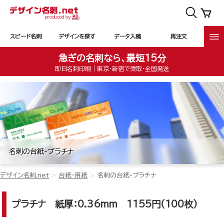
スピード名刺
デザインを探す
データ入稿
再注文
急ぎの名刺なら、最短15分
即日名刺印刷｜東京・新宿で受取・全国発送
名刺の台紙-プラチナ
デザイン名刺.net
台紙・用紙
名刺の台紙-プラチナ
プラチナ
紙厚：0.36mm 1155円(100枚)