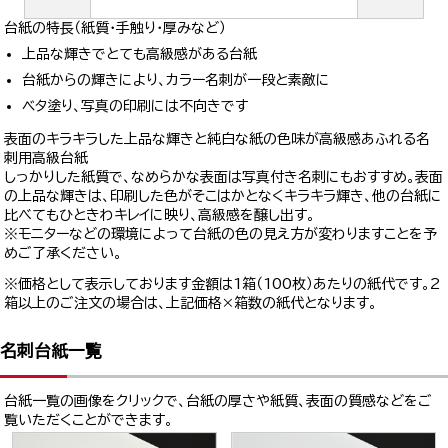
台紙の特長（紙質・手触り・厚みなど）
上品な輝きでとても高級感がある台紙
台紙からの輝きにより、カラー名刺が一段と素敵に
ベタ塗り、写真の印刷には不向きです
表面のキラキラした上品な輝きと純白な紙の色味が高級感あふれる名
刺用高級台紙
しっかりした紙質で、なめらかな表面は写真付き名刺にもおすすめ。表面
の上品な輝きは、印刷した色がそこはかとなくキラキラ輝き、他の台紙に
比べてもひときわキレイに映り、高級感を醸し出す。
※モニターなどの環境によって台紙の色の見え方が変わりますことを予
めご了承ください。
※価格として表示しております金額は1箱（100枚）あたりの紙代です。2
箱以上のご注文の場合は、上記価格×箱数の紙代となります。
名刺台紙一覧
台紙一覧の画像をクリックで、台紙の厚さや紙質、表面の質感などをご
覧いただくことができます。