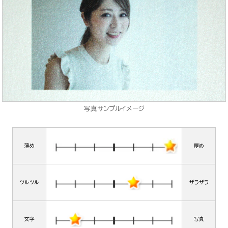
写真サンプルイメージ
薄め
厚め
ツルツル
ザラザラ
文字
写真