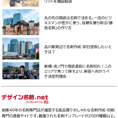
リットを徹底解説
丸の内の商談は名刺で決まる。一流のビジ
ネスマンが密かに使う、信頼を勝ち取る「勝
負名刺」の作り方
品川駅周辺で名刺作成・即日受取したいと
きは？
新橋・虎ノ門で商談直前に名刺切れ！この
エリアで焦って探すより、新宿へ向かうべ
き決定的理由
創業40年の名刺専門店が運営する高品質でおしゃれな名刺作成・印刷
専門の通販サイトです。厳選された名刺テンプレートが2000種類以上。