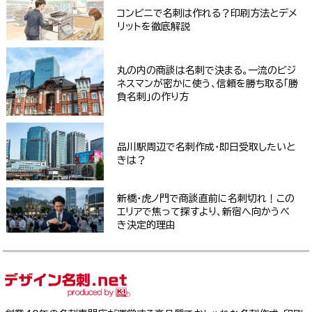
コンビニで名刺は作れる？印刷方法とデメ
リットを徹底解説
丸の内の商談は名刺で決まる。一流のビジ
ネスマンが密かに使う、信頼を勝ち取る「勝
負名刺」の作り方
品川駅周辺で名刺作成・即日受取したいと
きは？
新橋・虎ノ門で商談直前に名刺切れ！この
エリアで焦って探すより、新宿へ向かうべ
き決定的理由