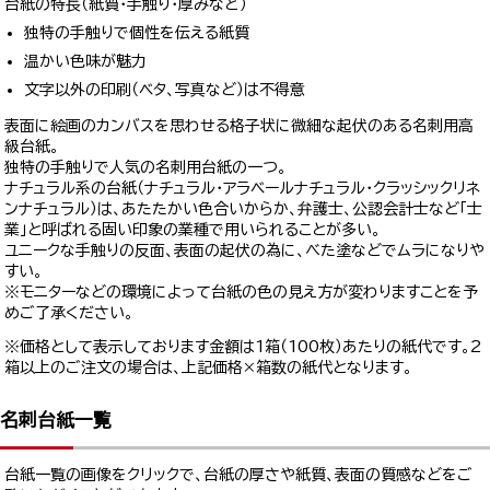
台紙の特長（紙質・手触り・厚みなど）
独特の手触りで個性を伝える紙質
温かい色味が魅力
文字以外の印刷（ベタ、写真など）は不得意
表面に絵画のカンバスを思わせる格子状に微細な起伏のある名刺用高
級台紙。
独特の手触りで人気の名刺用台紙の一つ。
ナチュラル系の台紙（ナチュラル・アラベールナチュラル・クラッシックリネ
ンナチュラル）は、あたたかい色合いからか、弁護士、公認会計士など「士
業」と呼ばれる固い印象の業種で用いられることが多い。
ユニークな手触りの反面、表面の起伏の為に、べた塗などでムラになりや
すい。
※モニターなどの環境によって台紙の色の見え方が変わりますことを予
めご了承ください。
※価格として表示しております金額は1箱（100枚）あたりの紙代です。2
箱以上のご注文の場合は、上記価格×箱数の紙代となります。
名刺台紙一覧
台紙一覧の画像をクリックで、台紙の厚さや紙質、表面の質感などをご