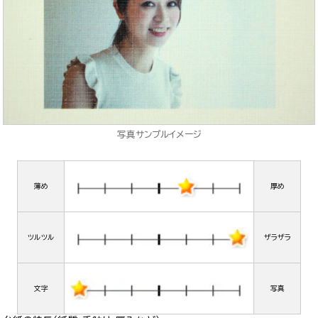
写真サンプルイメージ
薄め
厚め
ツルツル
ザラザラ
文字
写真