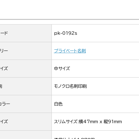
ード
pk-0192s
リー
プライベート名刺
イズ
中サイズ
刷
モノクロ名刺印刷
カラー
白色
イズ
スリムサイズ:横47mm x 縦91mm