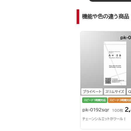
機能や色の違う商品
pk-
プライベート
スリムサイズ
スピード1時間対応
スピード3時間対
2
pk-0192sqr
100枚
チェーンシルエットがクール！