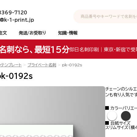
3369-7120
@k-1-print.jp
注文
発送/お受取り
知識・情報
名刺なら、最短15分
即日名刺印刷｜東京・新宿で受
ンテンプレート
プライベート名刺
pk-0192s
k-0192s
チェーンのシルエ
ンも有り人気です
カラーバリエ
●
●
台紙サイズ
スリムサイズ（横4