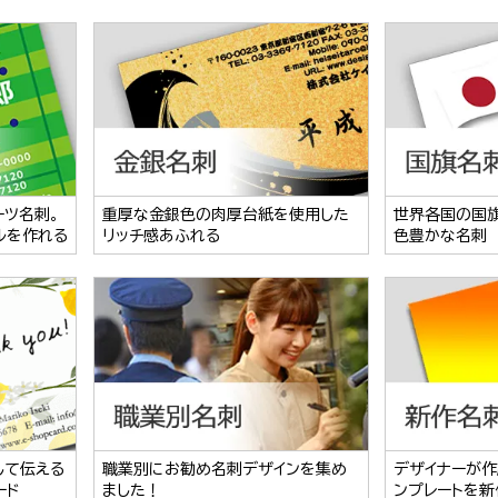
ーツ名刺。
重厚な金銀色の肉厚台紙を使用した
世界各国の国
ルを作れる
リッチ感あふれる
色豊かな名刺
して伝える
職業別にお勧め名刺デザインを集め
デザイナーが作
ード
ました！
ンプレートを新