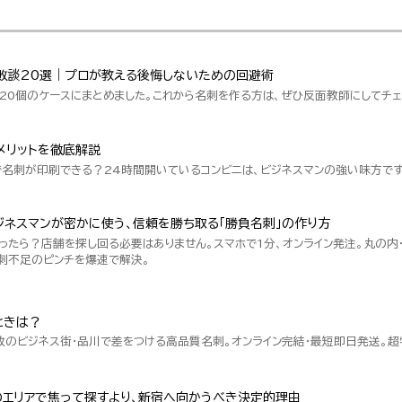
敗談20選｜プロが教える後悔しないための回避術
20個のケースにまとめました。これから名刺を作る方は、ぜひ反面教師にしてチェ
メリットを徹底解説
で名刺が印刷できる？24時間開いているコンビニは、ビジネスマンの強い味方です
ネスマンが密かに使う、信頼を勝ち取る「勝負名刺」の作り方
ったら？店舗を探し回る必要はありません。スマホで1分、オンライン発注。丸の内
刺不足のピンチを爆速で解決。
ときは？
数のビジネス街・品川で差をつける高品質名刺。オンライン完結・最短即日発送。
のエリアで焦って探すより、新宿へ向かうべき決定的理由