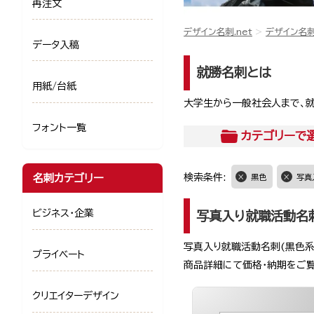
再注文
デザイン名刺.net
デザイン名
データ入稿
就勝名刺とは
用紙/台紙
大学生から一般社会人まで、就
フォント一覧
カテゴリー
で
名刺カテゴリー
検索条件:
黒色
写真
ビジネス・企業
写真入り就職活動名
写真入り就職活動名刺(黒色系
プライベート
商品詳細にて価格・納期をご
クリエイターデザイン