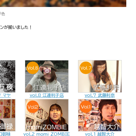
ジ色
インが揃いました！
 / マヤ
vol.8 江連判子店
vol.7 武藤利奈
vol.2 momi ZOMBIE
vol.1 越智大介
太刀御禄