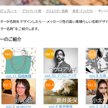
刺テンプレート
プライベート用
クリエイター名刺
派手・インパクト
オレン
ターが名刺をデザインしたら・・・メッセージ性の高い素晴らしい名刺デザ
イター名刺”をご紹介します。
ターのご紹介
vol.9 万夜
vol.10 マウロ アリギ
vol.11 岡崎美穂
vol.5 ajukichi
vol.4 新井美保
vol.3 小