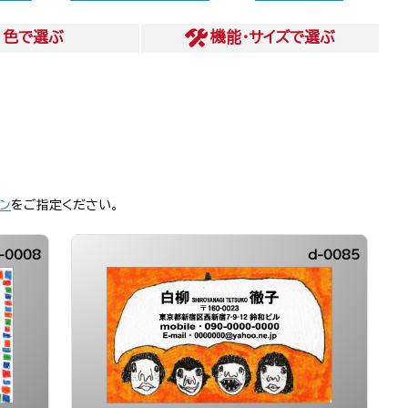
色
で選ぶ
機能・サイズ
で選ぶ
ン
をご指定ください。
-0008
d-0085