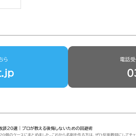
ちら
電話受付
.jp
0
敗談20選｜プロが教える後悔しないための回避術
20個のケースにまとめました。これから名刺を作る方は、ぜひ反面教師にしてチェ