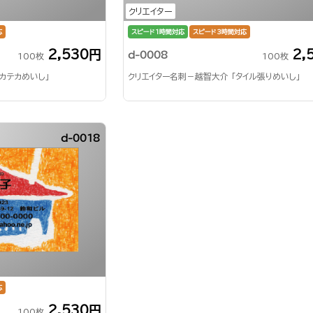
クリエイター
応
スピード1時間対応
スピード3時間対応
2,530円
2,
d-0008
100枚
100枚
カテカめいし」
クリエイター名刺－越智大介 「タイル張りめいし」
d-0018
応
2,530円
100枚