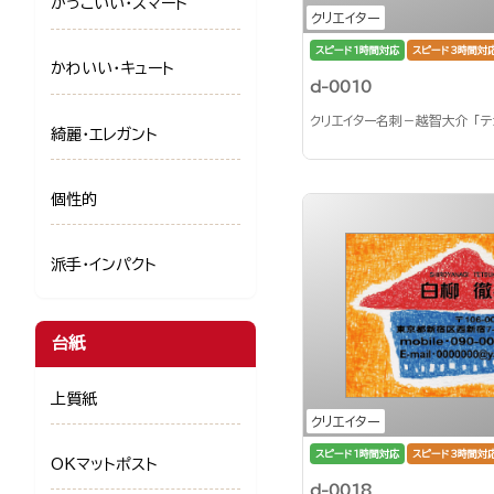
かっこいい・スマート
クリエイター
スピード1時間対応
スピード3時間対
かわいい・キュート
d-0010
クリエイター名刺－越智大介 「テ
綺麗・エレガント
個性的
派手・インパクト
台紙
上質紙
クリエイター
スピード1時間対応
スピード3時間対
OKマットポスト
d-0018