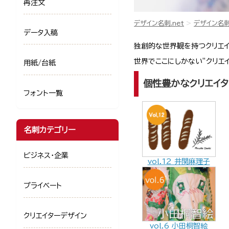
再注文
デザイン名刺.net
デザイン名
データ入稿
独創的な世界観を持つクリエイ
世界でここにしかない”クリエ
用紙/台紙
個性豊かなクリエイ
フォント一覧
名刺カテゴリー
ビジネス・企業
vol.12 井関麻理子
プライベート
クリエイターデザイン
vol.6 小田桐智絵