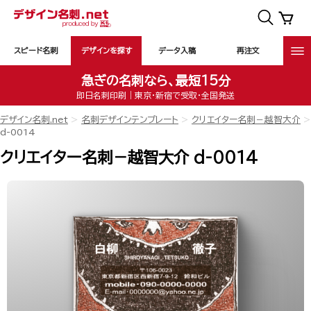
スピード名刺
デザインを探す
データ入稿
再注文
急ぎの名刺なら、最短15分
即日名刺印刷｜東京・新宿で受取・全国発送
デザイン名刺.net
名刺デザインテンプレート
クリエイター名刺－越智大介
d-0014
クリエイター名刺－越智大介 d-0014