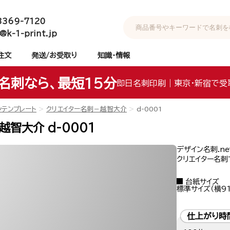
3369-7120
@k-1-print.jp
注文
発送/お受取り
知識・情報
名刺なら、最短15分
即日名刺印刷｜東京・新宿で受
ンテンプレート
クリエイター名刺－越智大介
d-0001
智大介 d-0001
デザイン名刺.n
クリエイター名刺
台紙サイズ
標準サイズ（横91
仕上がり時