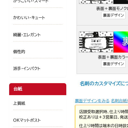
かっこいい・スマート
表面＋裏面モノク
裏面デザイン
かわいい・キュート
綺麗・エレガント
個性的
表面＋裏面カラ
裏面デザイン
派手・インパクト
名刺のカスタマイズに
台紙
裏面デザインをみる
名刺台紙
上質紙
店頭受取選択時、仕上り時
校正ありは+3営業日、発送
OKマットポスト
仕上り時間は端末の日時設