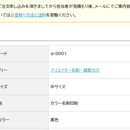
ご注文申し込みを頂きましてから担当者が見積もり後、メールにてご案内致
いては
お受取り方法と送料
を御覧ください。
ード
d-0001
リー
クリエイター名刺－越智大介
イズ
中サイズ
刷
カラー名刺印刷
カラー
黒色