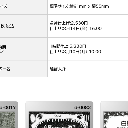
イズ
標準サイズ:横91mm x 縦55mm
通常仕上げ:2,530円
0枚 税込
仕上り：
8月14日(金) 16:00
1時間仕上:5,830円
納期
ン
仕上り：
8月10日(月) 10:00
ター名
越智大介
d-0017
d-0083