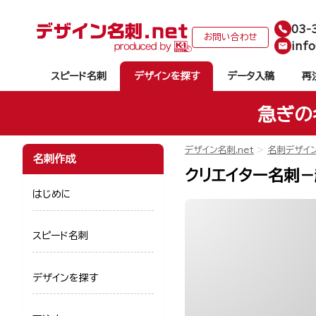
03-
お問い合わせ
info
スピード名刺
デザインを探す
データ入稿
再
急ぎの
デザイン名刺.net
名刺デザイ
名刺作成
クリエイター名刺－越
はじめに
スピード名刺
デザインを探す