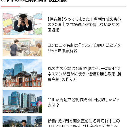
【保存版】やってしまった！名刺作成の失敗
談20選｜プロが教える後悔しないための
回避術
コンビニで名刺は作れる？印刷方法とデメ
リットを徹底解説
丸の内の商談は名刺で決まる。一流のビジ
ネスマンが密かに使う、信頼を勝ち取る「勝
負名刺」の作り方
品川駅周辺で名刺作成・即日受取したいと
きは？
新橋・虎ノ門で商談直前に名刺切れ！この
エリアで焦って探すより、新宿へ向かうべ