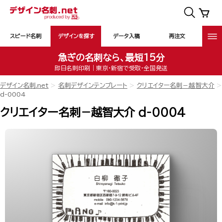
スピード名刺
デザインを探す
データ入稿
再注文
急ぎの名刺なら、最短15分
即日名刺印刷｜東京・新宿で受取・全国発送
デザイン名刺.net
名刺デザインテンプレート
クリエイター名刺－越智大介
d-0004
クリエイター名刺－越智大介 d-0004