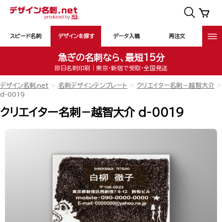
スピード名刺
デザインを探す
データ入稿
再注文
急ぎの名刺なら、最短15分
即日名刺印刷｜東京・新宿で受取・全国発送
デザイン名刺.net
名刺デザインテンプレート
クリエイター名刺－越智大介
d-0019
クリエイター名刺－越智大介 d-0019