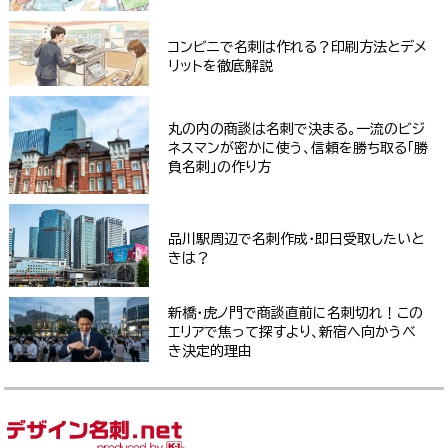
コンビニで名刺は作れる？印刷方法とデメ
リットを徹底解説
丸の内の商談は名刺で決まる。一流のビジ
ネスマンが密かに使う、信頼を勝ち取る「勝
負名刺」の作り方
品川駅周辺で名刺作成・即日受取したいと
きは？
新橋・虎ノ門で商談直前に名刺切れ！この
エリアで焦って探すより、新宿へ向かうべ
き決定的理由