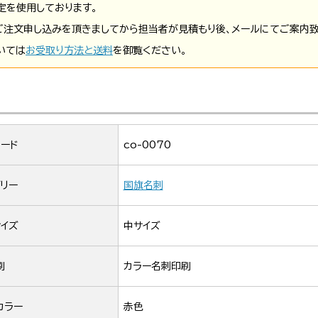
定を使用しております。
ご注文申し込みを頂きましてから担当者が見積もり後、メールにてご案内致
いては
お受取り方法と送料
を御覧ください。
ード
co-0070
リー
国旗名刺
イズ
中サイズ
刷
カラー名刺印刷
カラー
赤色