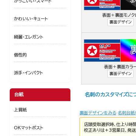
かっこいい・スマート
表面＋裏面モノク
かわいい・キュート
裏面デザイン
綺麗・エレガント
個性的
表面＋裏面カラ
派手・インパクト
裏面デザイン
名刺のカスタマイズに
台紙
上質紙
裏面デザインをみる
名刺台紙
店頭受取選択時、仕上り時
OKマットポスト
校正ありは+3営業日、発送