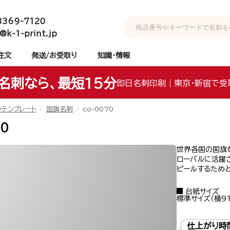
3369-7120
@k-1-print.jp
注文
発送/お受取り
知識・情報
名刺なら、最短15分
即日名刺印刷｜東京・新宿で受
ンテンプレート
国旗名刺
co-0070
70
世界各国の国旗
ローバルに活躍
ピールするため
台紙サイズ
標準サイズ（横91
仕上がり時