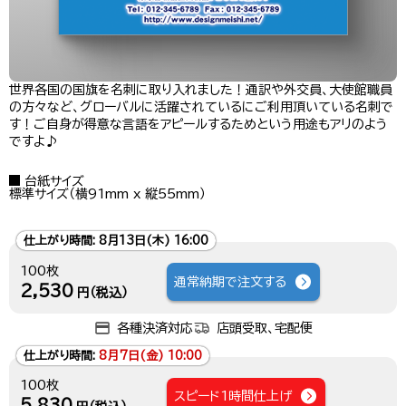
世界各国の国旗を名刺に取り入れました！通訳や外交員、大使館職員
の方々など、グローバルに活躍されているにご利用頂いている名刺で
す！ご自身が得意な言語をアピールするためという用途もアリのよう
ですよ♪
台紙サイズ
標準サイズ（横91mm x 縦55mm）
仕上がり時間:
8月13日(木) 16:00
100枚
通常納期で注文する
2,530
円（税込）
各種決済対応
店頭受取、宅配便
仕上がり時間:
8月7日(金) 10:00
100枚
スピード1時間仕上げ
5,830