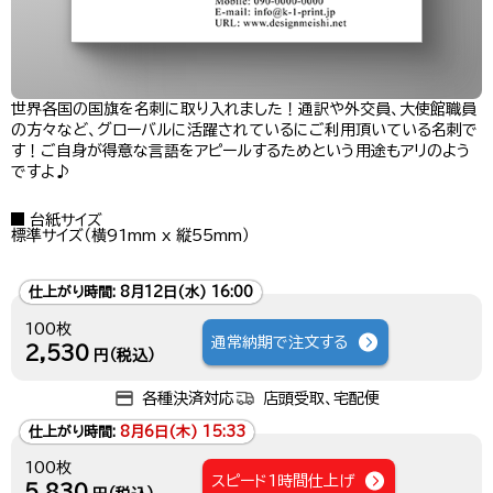
世界各国の国旗を名刺に取り入れました！通訳や外交員、大使館職員
の方々など、グローバルに活躍されているにご利用頂いている名刺で
す！ご自身が得意な言語をアピールするためという用途もアリのよう
ですよ♪
台紙サイズ
標準サイズ（横91mm x 縦55mm）
仕上がり時間:
8月12日(水) 16:00
100枚
通常納期で注文する
2,530
円（税込）
各種決済対応
店頭受取、宅配便
仕上がり時間:
8月6日(木) 15:33
100枚
スピード1時間仕上げ
5,830