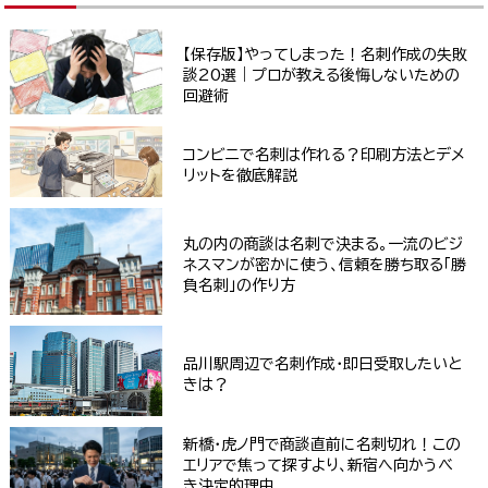
【保存版】やってしまった！名刺作成の失敗
談20選｜プロが教える後悔しないための
回避術
コンビニで名刺は作れる？印刷方法とデメ
リットを徹底解説
丸の内の商談は名刺で決まる。一流のビジ
ネスマンが密かに使う、信頼を勝ち取る「勝
負名刺」の作り方
品川駅周辺で名刺作成・即日受取したいと
きは？
新橋・虎ノ門で商談直前に名刺切れ！この
エリアで焦って探すより、新宿へ向かうべ
き決定的理由