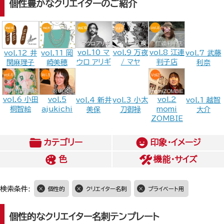
個性豊かなクリエイターのご紹介
vol.9 万夜
vol.10 マ
vol.8 江連
vol.12 井
vol.11 岡
vol.7 武藤
/ マヤ
ウロ アリギ
判子店
関麻理子
崎美穂
利奈
vol.6 小田
vol.5
vol.2
vol.4 新井
vol.3 小太
vol.1 越智
桐智絵
ajukichi
momi
美保
刀御禄
大介
ZOMBIE
カテゴリー
印象・イメージ
色
機能・サイズ
検索条件:
個性的
クリエイター名刺
プライベート用
個性的なクリエイター名刺テンプレート