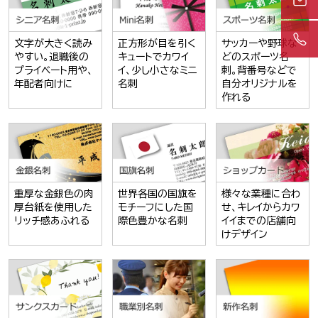
文字が大きく読み
正方形が目を引く
サッカーや野球な
やすい。退職後の
キュートでカワイ
どのスポーツ名
プライベート用や、
イ、少し小さなミニ
刺。背番号などで
年配者向けに
名刺
自分オリジナルを
作れる
重厚な金銀色の肉
世界各国の国旗を
様々な業種に合わ
厚台紙を使用した
モチーフにした国
せ、キレイからカワ
リッチ感あふれる
際色豊かな名刺
イイまでの店舗向
けデザイン