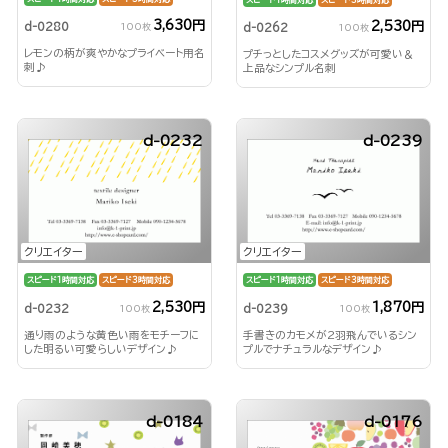
3,630円
2,530円
d-0280
d-0262
100枚
100枚
レモンの柄が爽やかなプライベート用名
プチっとしたコスメグッズが可愛い＆
刺♪
上品なシンプル名刺
d-0232
d-0239
クリエイター
クリエイター
スピード1時間対応
スピード3時間対応
スピード1時間対応
スピード3時間対応
2,530円
1,870円
d-0232
d-0239
100枚
100枚
通り雨のような黄色い雨をモチーフに
手書きのカモメが2羽飛んでいるシン
した明るい可愛らしいデザイン♪
プルでナチュラルなデザイン♪
d-0184
d-0176