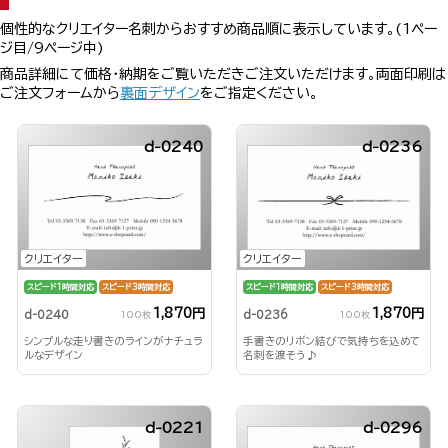
個性的なクリエイター名刺からおすすめ商品順に表示しています。(1ペー
ジ目/9ページ中)
商品詳細にて価格・納期をご覧いただきご注文いただけます。両面印刷は
ご注文フォームから
裏面デザイン
をご指定ください。
d-0240
d-0236
クリエイター
クリエイター
スピード1時間対応
スピード3時間対応
スピード1時間対応
スピード3時間対応
1,870円
1,870円
d-0240
d-0236
100枚
100枚
シンプルな走り書きのラインがナチュラ
手書きのリボン結びで気持ちを込めて
ルなデザイン
名刺を渡そう♪
d-0221
d-0296