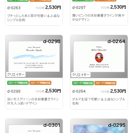
2,530円
2,530円
d-0297
d-0263
100枚
100枚
薄いピンクの水彩筆書きラインが爽や
プチっとした本と栞が可愛い＆上品な
かなデザイン
シンプル名刺
d-0298
d-0264
クリエイター
クリエイター
スピード1時間対応
スピード3時間対応
スピード1時間対応
スピード3時間対応
2,530円
2,530円
d-0298
d-0264
100枚
100枚
淡いモスグリーンの水彩筆書きライン
ダルマ主役？可愛い＆上品なシンプル
が大人っぽいデザイン
名刺
d-0301
d-0295