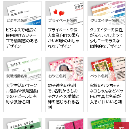
ビジネスで幅広く
プライベートや個
クリエイターの個性
使用頂けるシャー
人事業向けの柔ら
が光る、少し尖って
プで清潔感のある
かい印象のおしゃ
少しユーモラスな
デザイン
れなデザイン
個性的なデザイン
大学生活のサーク
親子連名の名刺
家族のワンちゃん
ル活動や就職活動
で、名刺からもお
ネコちゃんなどペッ
でのアピールに有
子さんへの愛情と
トの写真と名前が
利な就勝名刺
絆を感じられる名
入るかわいい名刺
刺