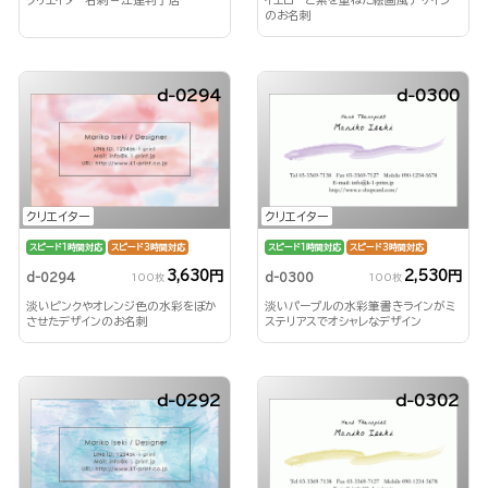
クリエイター名刺－江連判子店
のお名刺
d-0294
d-0300
クリエイター
クリエイター
スピード1時間対応
スピード3時間対応
スピード1時間対応
スピード3時間対応
3,630円
2,530円
d-0294
d-0300
100枚
100枚
淡いピンクやオレンジ色の水彩をぼか
淡いパープルの水彩筆書きラインがミ
させたデザインのお名刺
ステリアスでオシャレなデザイン
d-0292
d-0302