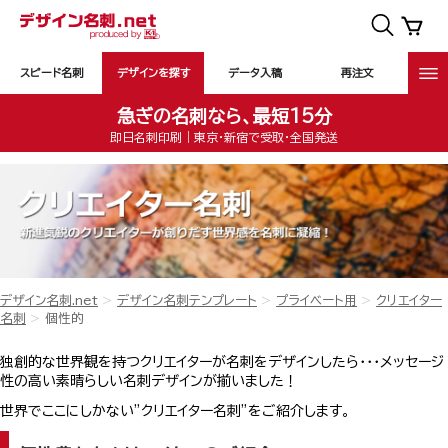
スピード名刺
デザインを探す
データ入稿
再注文
急ぎの名刺なら、最短15分
即日名刺印刷｜東京・新宿で受取・全国発送
デザイン名刺.net
デザイン名刺テンプレート
プライベート用
クリエイター
名刺
個性的
独創的な世界観を持つクリエイターが名刺をデザインしたら・・・メッセージ
性の高い素晴らしい名刺デザインが揃いました！
世界でここにしかない”クリエイター名刺”をご紹介します。