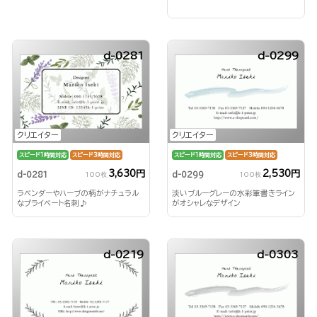
d-0281
d-0299
クリエイター
クリエイター
スピード1時間対応
スピード3時間対応
スピード1時間対応
スピード3時間対応
3,630円
2,530円
d-0281
d-0299
100枚
100枚
ラベンダーやハーブの柄がナチュラル
淡いブルーグレーの水彩筆書きライン
なプライベート名刺♪
がオシャレなデザイン
d-0219
d-0303