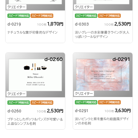
クリエイター
クリエイター
スピード1時間対応
スピード3時間対応
スピード1時間対応
スピード3時間対応
1,870円
2,530円
d-0219
d-0303
100枚
100枚
ナチュラルな葉が印象的なデザイン
淡いグレーの水彩筆書きラインが大人
っぽいクールなデザイン
d-0260
d-0291
クリエイター
クリエイター
スピード1時間対応
スピード3時間対応
スピード1時間対応
スピード3時間対応
3,630円
2,530円
d-0291
d-0260
100枚
100枚
淡いピンクと紫を重ねた絵画風デザイ
プチっとしたポッツ&パンズが可愛い＆
ンのお名刺
上品なシンプル名刺