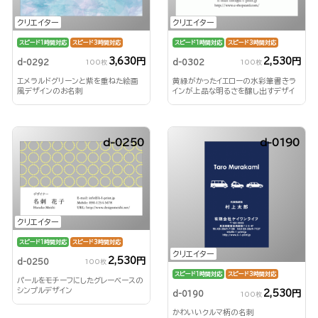
クリエイター
クリエイター
スピード1時間対応
スピード3時間対応
スピード1時間対応
スピード3時間対応
3,630円
2,530円
d-0292
d-0302
100枚
100枚
エメラルドグリーンと紫を重ねた絵画
黄緑がかったイエローの水彩筆書きラ
風デザインのお名刺
インが上品な明るさを醸し出すデザイ
ン
d-0250
d-0190
クリエイター
スピード1時間対応
スピード3時間対応
クリエイター
2,530円
d-0250
100枚
スピード1時間対応
スピード3時間対応
パールをモチーフにしたグレーベースの
シンプルデザイン
2,530円
d-0190
100枚
かわいいクルマ柄の名刺