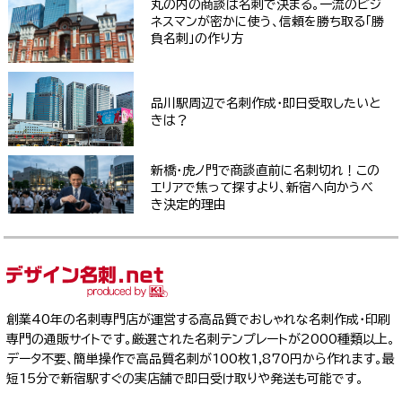
丸の内の商談は名刺で決まる。一流のビジ
ネスマンが密かに使う、信頼を勝ち取る「勝
負名刺」の作り方
品川駅周辺で名刺作成・即日受取したいと
きは？
新橋・虎ノ門で商談直前に名刺切れ！この
エリアで焦って探すより、新宿へ向かうべ
き決定的理由
創業40年の名刺専門店が運営する高品質でおしゃれな名刺作成・印刷
専門の通販サイトです。厳選された名刺テンプレートが2000種類以上。
データ不要、簡単操作で高品質名刺が100枚1,870円から作れます。最
短15分で新宿駅すぐの実店舗で即日受け取りや発送も可能です。