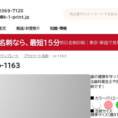
3369-7120
@k-1-print.jp
注文
発送/お受取り
知識・情報
名刺なら、最短15分
即日名刺印刷｜東京・新宿で受
ンテンプレート
プライベート名刺
p-1163
-1163
歯の健康を守っ
る歯科衛生士や
刺です！
カラーバリエ
●
●
台紙サイズ
標準サイズ（横91