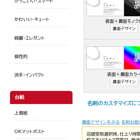
かっこいい・スマート
かわいい・キュート
表面＋裏面モノク
裏面デザイン
綺麗・エレガント
個性的
表面＋裏面カラ
派手・インパクト
裏面デザイン
台紙
名刺のカスタマイズに
上質紙
裏面デザインをみる
名刺台紙
OKマットポスト
店頭受取選択時、仕上り時
校正ありは+3営業日、発送