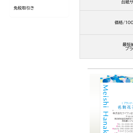
台紙サ
免税取引き
価格/10
最短
プラ