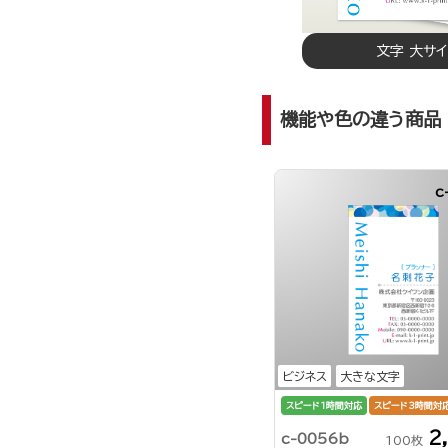
文字 大サ
機能や色の違う商品
c
ビジネス
大きな文字
スピード1時間対応
スピード3時間対
2
c-0056b
100枚