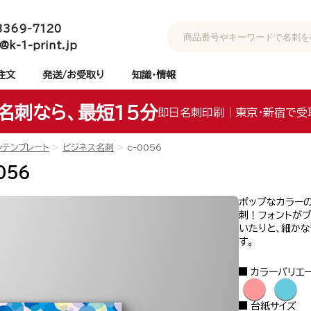
3369-7120
@k-1-print.jp
注文
発送/お受取り
知識・情報
名刺なら、最短15分
即日名刺印刷｜東京・新宿で受
ンテンプレート
ビジネス名刺
c-0056
056
ポップなカラー
刺！フォントがブ
いたりと、細か
す。
カラーバリエ
●
●
台紙サイズ