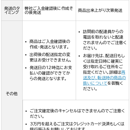
発送のタ
弊社ご入金確認後に作成そ
商品出来上がり次第発送
イミング
の後発送
訪問前の配達員からの
電話を取れないと配達
商品はご入金確認後の
されませんのでご注意く
作成・発送となります。
ださい。
出荷後の配送指定の変
お届け先は、配送日もし
更はお受けできません。
くは指定日時に確実に
受け取れるご住所をご
発送日の12時迄にお支
指定ください。詳細は
再
払いの確認ができてか
送及び、転送時の商品の
らの発送となります。
扱いについて
を御覧く
ださい。
その他
ご注文確定後のキャンセルはできませんのでご注意く
ださい。
3万円を超えるご注文はクレジットカード決済もしくは
銀行振込をお願いしております。