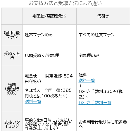
お支払方法と受取方法による違い
宅配便/店頭受取り
代引き
適用可能
通常プランのみ
すべての注文プラン
プラン
受取り方
店頭受取り/宅急便
宅急便のみ
法
送料
宅急便 関東近郊：594
送料一覧
円（税込）
送料
＋
（発送時
ネコポス 全国一律：385
代引き手数料330円（税
のみ）
円（税込、100枚あたり）
込）～
送料一覧
代引き手数料一覧
事前（指定日時にお支払い
支払いタ
お名刺受け取り時に配達員
が確認できない場合、製作
イミング
へ
作業が止まります）