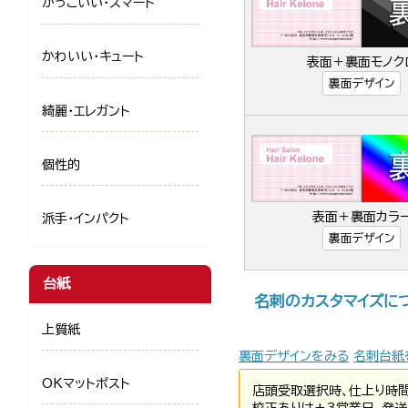
かっこいい・スマート
かわいい・キュート
表面＋裏面モノク
裏面デザイン
綺麗・エレガント
個性的
表面＋裏面カラ
派手・インパクト
裏面デザイン
台紙
名刺のカスタマイズに
上質紙
裏面デザインをみる
名刺台紙
OKマットポスト
店頭受取選択時、仕上り時
校正ありは+3営業日、発送