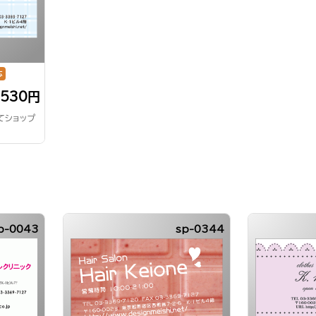
応
,530円
てショップ
p-0043
sp-0344