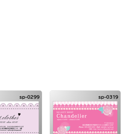
sp-0299
sp-0319