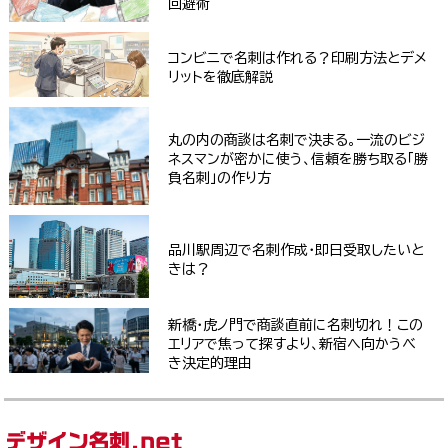
回避術
コンビニで名刺は作れる？印刷方法とデメ
リットを徹底解説
丸の内の商談は名刺で決まる。一流のビジ
ネスマンが密かに使う、信頼を勝ち取る「勝
負名刺」の作り方
品川駅周辺で名刺作成・即日受取したいと
きは？
新橋・虎ノ門で商談直前に名刺切れ！この
エリアで焦って探すより、新宿へ向かうべ
き決定的理由