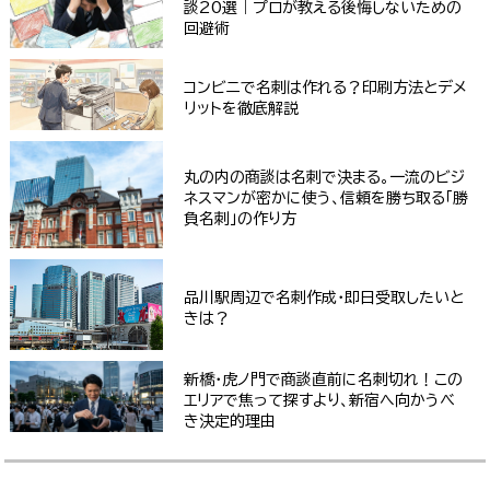
談20選｜プロが教える後悔しないための
回避術
コンビニで名刺は作れる？印刷方法とデメ
リットを徹底解説
丸の内の商談は名刺で決まる。一流のビジ
ネスマンが密かに使う、信頼を勝ち取る「勝
負名刺」の作り方
品川駅周辺で名刺作成・即日受取したいと
きは？
新橋・虎ノ門で商談直前に名刺切れ！この
エリアで焦って探すより、新宿へ向かうべ
き決定的理由