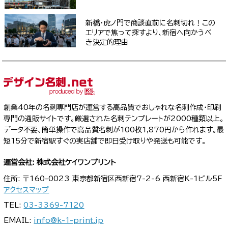
新橋・虎ノ門で商談直前に名刺切れ！この
エリアで焦って探すより、新宿へ向かうべ
き決定的理由
創業40年の名刺専門店が運営する高品質でおしゃれな名刺作成・印刷
専門の通販サイトです。厳選された名刺テンプレートが2000種類以上。
データ不要、簡単操作で高品質名刺が100枚1,870円から作れます。最
短15分で新宿駅すぐの実店舗で即日受け取りや発送も可能です。
運営会社: 株式会社ケイワンプリント
住所: 〒160-0023 東京都新宿区西新宿7-2-6 西新宿K-1ビル5F
アクセスマップ
TEL:
03-3369-7120
EMAIL:
info@k-1-print.jp