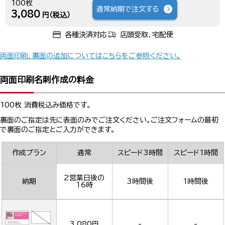
100枚
通常納期で注文する
3,080
円（税込）
各種決済対応
店頭受取、宅配便
両面印刷、裏面の追加についてはこちらをご参照ください。
両面印刷名刺作成の料金
100枚 消費税込み価格です。
裏面のご指定は先に表面のみでご注文ください。ご注文フォームの最初
で裏面のご指定とご入力ができます。
作成プラン
通常
スピード3時間
スピード1時間
2営業日後の
納期
3時間後
1時間後
16時
3,080円
-
-