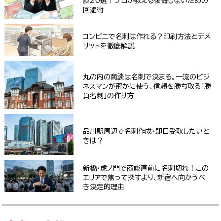
談20選｜プロが教える後悔しないための
回避術
コンビニで名刺は作れる？印刷方法とデメ
リットを徹底解説
丸の内の商談は名刺で決まる。一流のビジ
ネスマンが密かに使う、信頼を勝ち取る「勝
負名刺」の作り方
品川駅周辺で名刺作成・即日受取したいと
きは？
新橋・虎ノ門で商談直前に名刺切れ！この
エリアで焦って探すより、新宿へ向かうべ
き決定的理由