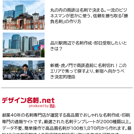
丸の内の商談は名刺で決まる。一流のビジ
ネスマンが密かに使う、信頼を勝ち取る「勝
負名刺」の作り方
品川駅周辺で名刺作成・即日受取したいと
きは？
新橋・虎ノ門で商談直前に名刺切れ！この
エリアで焦って探すより、新宿へ向かうべ
き決定的理由
創業40年の名刺専門店が運営する高品質でおしゃれな名刺作成・印刷
専門の通販サイトです。厳選された名刺テンプレートが2000種類以上。
データ不要、簡単操作で高品質名刺が100枚1,870円から作れます。最