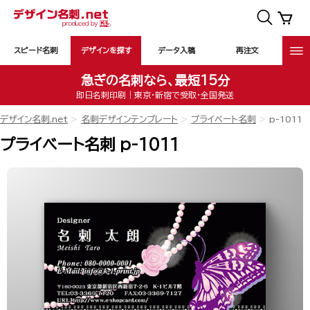
スピード名刺
デザインを探す
データ入稿
再注文
急ぎの名刺なら、最短15分
即日名刺印刷｜東京・新宿で受取・全国発送
デザイン名刺.net
名刺デザインテンプレート
プライベート名刺
p-1011
プライベート名刺 p-1011