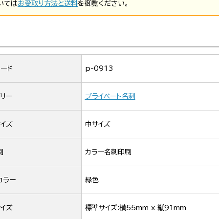
いては
お受取り方法と送料
を御覧ください。
ード
p-0913
リー
プライベート名刺
イズ
中サイズ
刷
カラー名刺印刷
カラー
緑色
イズ
標準サイズ:横55mm x 縦91mm