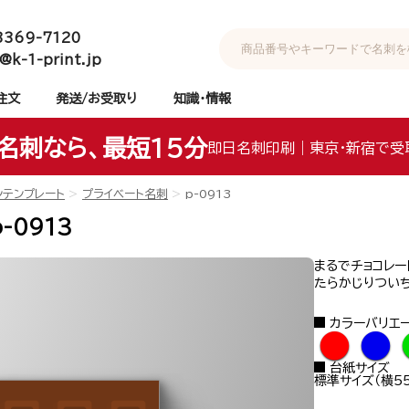
3369-7120
@k-1-print.jp
注文
発送/お受取り
知識・情報
名刺なら、最短15分
即日名刺印刷｜東京・新宿で受
ンテンプレート
プライベート名刺
p-0913
-0913
まるでチョコレー
たらかじりつい
カラーバリエ
●
●
台紙サイズ
標準サイズ（横55