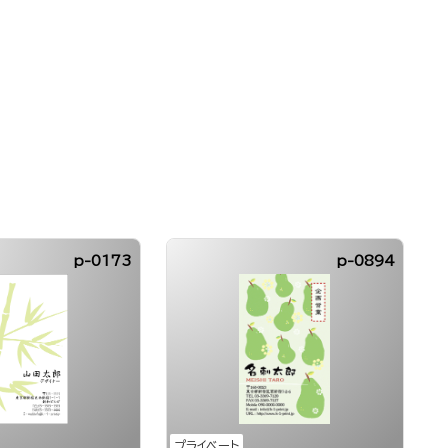
p-0173
p-0894
プライベート