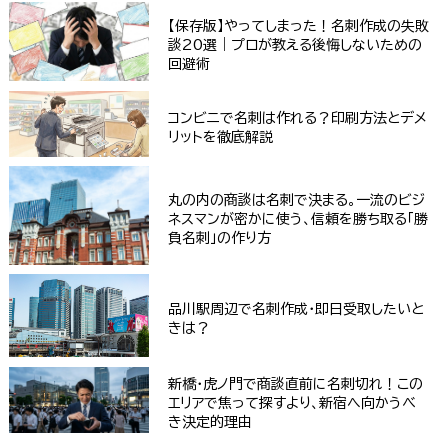
【保存版】やってしまった！名刺作成の失敗
談20選｜プロが教える後悔しないための
回避術
コンビニで名刺は作れる？印刷方法とデメ
リットを徹底解説
丸の内の商談は名刺で決まる。一流のビジ
ネスマンが密かに使う、信頼を勝ち取る「勝
負名刺」の作り方
品川駅周辺で名刺作成・即日受取したいと
きは？
新橋・虎ノ門で商談直前に名刺切れ！この
エリアで焦って探すより、新宿へ向かうべ
き決定的理由