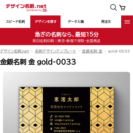
スピード名刺
デザインを探す
データ入稿
再注文
急ぎの名刺なら、最短15分
即日名刺印刷｜東京・新宿で受取・全国発送
デザイン名刺.net
名刺デザインテンプレート
金銀名刺 金
gold-0033
金銀名刺 金 gold-0033