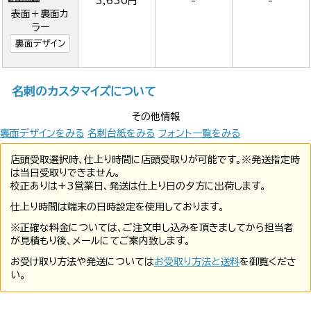
3,630円
-
-
表面＋裏面カ
ラー
裏面デザイン
名刺のカスタマイズについて
その他情報
裏面デザインをみる
名刺台紙をみる
フォント一覧をみる
店頭受取選択時、仕上り時間に店頭受取りが可能です。※発送指定時
は当日受取りできません。
校正ありは+3営業日、発送は仕上り日の夕方に出荷します。
仕上り時間は端末の日時設定を使用しております。
※正確な料金については、ご注文申し込みを頂きましてから担当者
が見積もり後、メールにてご案内致します。
お受け取り方法や発送については
お受取り方法と送料
を御覧くださ
い。