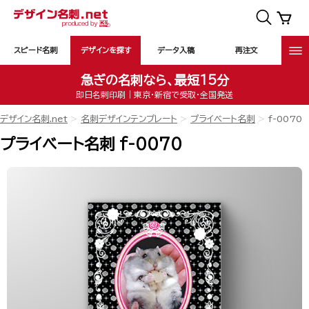
スピード名刺
デザインを探す
データ入稿
再注文
急ぎの名刺なら、最短15分
即日名刺印刷｜東京・新宿で受取・全国発送
デザイン名刺.net
名刺デザインテンプレート
プライベート名刺
f-0070
プライベート名刺 f-0070