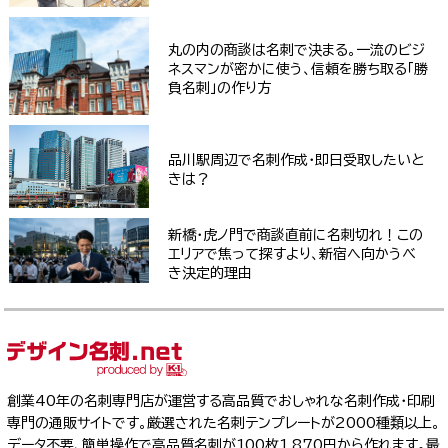
丸の内の商談は名刺で決まる。一流のビジ
ネスマンが密かに使う、信頼を勝ち取る「勝
負名刺」の作り方
品川駅周辺で名刺作成・即日受取したいと
きは？
新橋・虎ノ門で商談直前に名刺切れ！この
エリアで焦って探すより、新宿へ向かうべ
き決定的理由
創業40年の名刺専門店が運営する高品質でおしゃれな名刺作成・印刷
専門の通販サイトです。厳選された名刺テンプレートが2000種類以上。
データ不要、簡単操作で高品質名刺が100枚1,870円から作れます。最