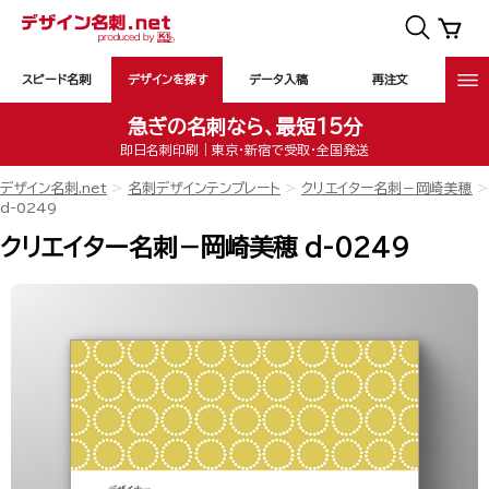
スピード名刺
デザインを探す
データ入稿
再注文
急ぎの名刺なら、最短15分
即日名刺印刷｜東京・新宿で受取・全国発送
デザイン名刺.net
名刺デザインテンプレート
クリエイター名刺－岡崎美穂
d-0249
クリエイター名刺－岡崎美穂 d-0249