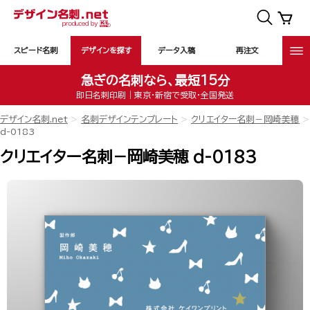
スピード名刺
デザインを探す
データ入稿
再注文
急ぎの名刺なら、最短15分
即日名刺印刷｜東京・新宿で受取・全国発送
デザイン名刺.net
名刺デザインテンプレート
クリエイター名刺－岡崎美穂
d-0183
クリエイター名刺－岡崎美穂 d-0183