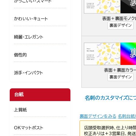
かっこいい・スマート
表面＋裏面モノク
かわいい・キュート
裏面デザイン
綺麗・エレガント
個性的
表面＋裏面カラ
派手・インパクト
裏面デザイン
台紙
名刺のカスタマイズに
上質紙
裏面デザインをみる
名刺台紙
OKマットポスト
店頭受取選択時、仕上り時
校正ありは+3営業日、発送