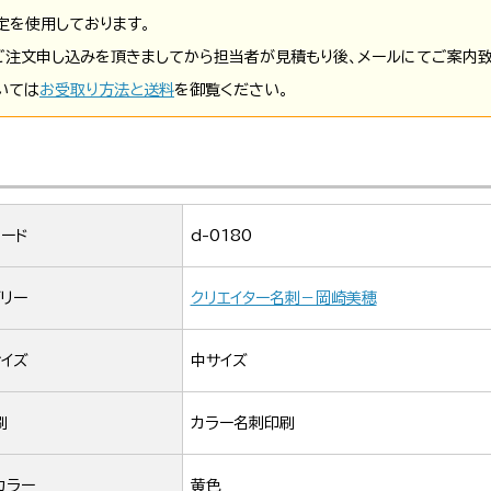
定を使用しております。
ご注文申し込みを頂きましてから担当者が見積もり後、メールにてご案内致
いては
お受取り方法と送料
を御覧ください。
ード
d-0180
リー
クリエイター名刺－岡崎美穂
イズ
中サイズ
刷
カラー名刺印刷
カラー
黄色