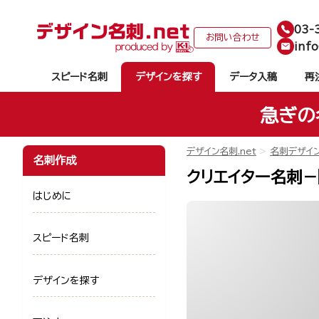
03-
お問い合わせ
info
スピード名刺
デザインを探す
データ入稿
再
急ぎの
デザイン名刺.net
名刺デザイ
名刺作成
クリエイター名刺－岡
はじめに
スピード名刺
デザインを探す