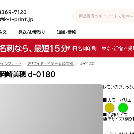
3369-7120
@k-1-print.jp
注文
発送/お受取り
知識・情報
名刺なら、最短15分
即日名刺印刷｜東京・新宿で受
ンテンプレート
クリエイター名刺－岡崎美穂
d-0180
崎美穂 d-0180
レモンのフレッシ
カラーバリエ
●
●
台紙サイズ
標準サイズ（横91