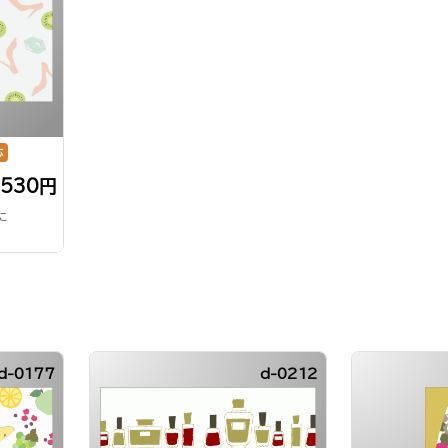
応
,530円
に
d-0177
d-0212