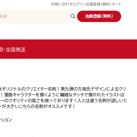
お問い合わせ
ログイン
会員登録（無料）
カート
会員登録（無料）
取・全国発送
etオリジナルのクリエイター名刺！第九弾の万夜氏デザインによるクリ
す！漫画キャラクターを描くように繊細なタッチで描かれたイラストは
随一のクオリティの高さを誇っております！人とは違う名刺が欲しいと
クトが大きいこちらの名刺がオススメです！
ーション