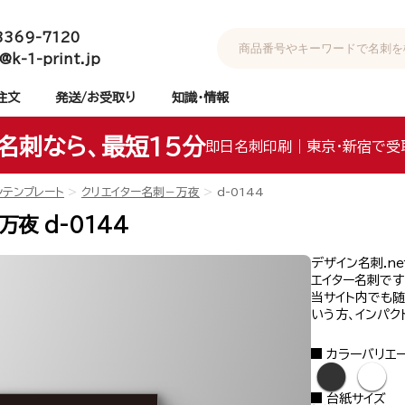
3369-7120
@k-1-print.jp
注文
発送/お受取り
知識・情報
名刺なら、最短15分
即日名刺印刷｜東京・新宿で受
ンテンプレート
クリエイター名刺－万夜
d-0144
夜 d-0144
デザイン名刺.n
エイター名刺で
当サイト内でも
いう方、インパ
カラーバリエ
●
●
台紙サイズ