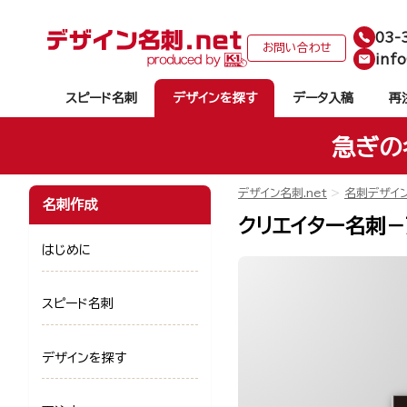
03-
お問い合わせ
info
スピード名刺
デザインを探す
データ入稿
再
急ぎの
デザイン名刺.net
名刺デザイ
名刺作成
クリエイター名刺－万
はじめに
スピード名刺
デザインを探す