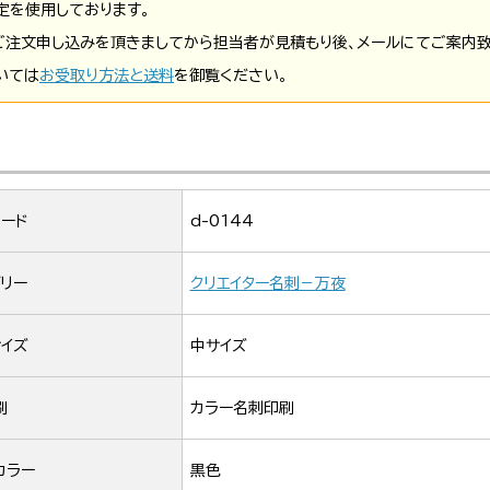
定を使用しております。
ご注文申し込みを頂きましてから担当者が見積もり後、メールにてご案内致
いては
お受取り方法と送料
を御覧ください。
ード
d-0144
リー
クリエイター名刺－万夜
イズ
中サイズ
刷
カラー名刺印刷
カラー
黒色