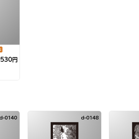
応
,530円
d-0140
d-0148