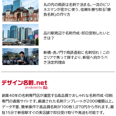
丸の内の商談は名刺で決まる。一流のビジ
ネスマンが密かに使う、信頼を勝ち取る「勝
負名刺」の作り方
品川駅周辺で名刺作成・即日受取したいと
きは？
新橋・虎ノ門で商談直前に名刺切れ！この
エリアで焦って探すより、新宿へ向かうべ
き決定的理由
創業40年の名刺専門店が運営する高品質でおしゃれな名刺作成・印刷
専門の通販サイトです。厳選された名刺テンプレートが2000種類以上。
データ不要、簡単操作で高品質名刺が100枚1,870円から作れます。最
短15分で新宿駅すぐの実店舗で即日受け取りや発送も可能です。